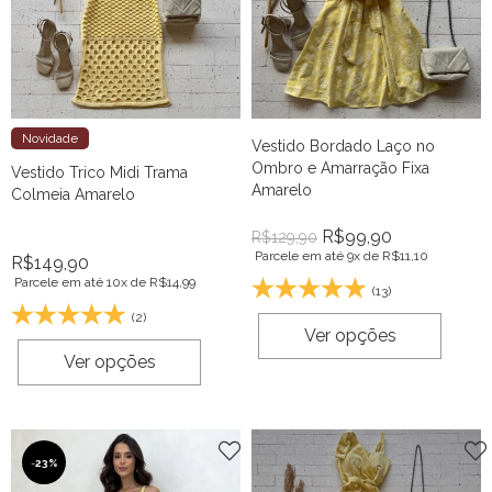
Novidade
Vestido Bordado Laço no
Ombro e Amarração Fixa
Vestido Trico Midi Trama
Amarelo
Colmeia Amarelo
R$
99,90
R$
129,90
Parcele em até 9x de
R$
11,10
R$
149,90
Parcele em até 10x de
R$
14,99
(13)
(2)
Ver opções
Ver opções
-
23%