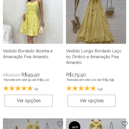
Vestido Bordado Alcinha e
Vestido Longo Bordado Laço
Amarração Fixa Amarelo
no Ombro e Amarração Fixa
Amarelo
R$
99,90
R$
179,90
R$
129,90
Parcele em até 9x de
R$
11,10
Parcele em até 10x de
R$
17,99
(5)
(14)
Ver opções
Ver opções
-
22%