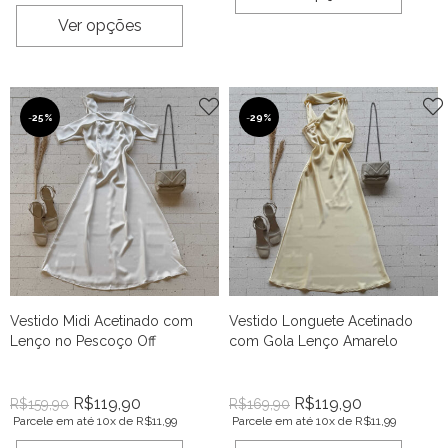
Ver opções
-
25%
-
29%
Vestido Midi Acetinado com
Vestido Longuete Acetinado
Lenço no Pescoço Off
com Gola Lenço Amarelo
R$
119,90
R$
119,90
R$
159,90
R$
169,90
Parcele em até 10x de
R$
11,99
Parcele em até 10x de
R$
11,99