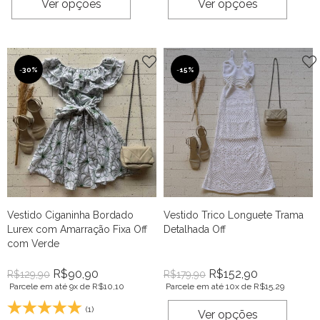
Ver opções
Ver opções
-
30%
-
15%
Vestido Ciganinha Bordado
Vestido Trico Longuete Trama
Lurex com Amarração Fixa Off
Detalhada Off
com Verde
R$
90,90
R$
152,90
R$
129,90
R$
179,90
Parcele em até 9x de
R$
10,10
Parcele em até 10x de
R$
15,29
(1)
Ver opções