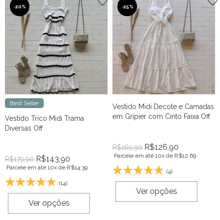
-
20%
-
25%
Best Seller
Vestido Midi Decote e Camadas
em Gripier com Cinto Faixa Off
Vestido Trico Midi Trama
Diversas Off
R$
126,90
R$
169,90
Parcele em até 10x de
R$
12,69
R$
143,90
R$
179,90
Parcele em até 10x de
R$
14,39
(4)
(14)
Ver opções
Ver opções