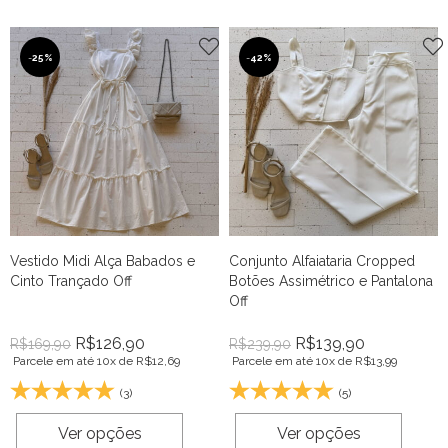
-
25%
-
42%
Vestido Midi Alça Babados e
Conjunto Alfaiataria Cropped
Cinto Trançado Off
Botões Assimétrico e Pantalona
Off
R$
126,90
R$
139,90
R$
169,90
R$
239,90
Parcele em até 10x de
R$
12,69
Parcele em até 10x de
R$
13,99
(3)
(5)
Ver opções
Ver opções