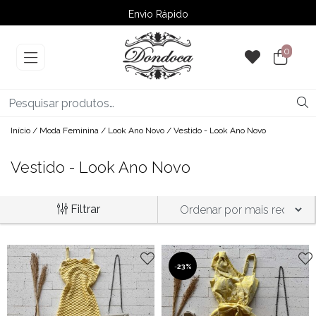
Envio Rápido
➚ Ofertas
– Até 60% OFF
0
Início
/
Moda Feminina
/
Look Ano Novo
/ Vestido - Look Ano Novo
Vestido - Look Ano Novo
Filtrar
-
23%