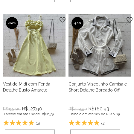
-
20%
-
30%
Vestido Midi com Fenda
Conjunto Viscolinho Camisa e
Detalhe Busto Amarelo
Short Detalhe Bordado Off
R$
127,90
R$
160,93
R$
159,90
R$
229,90
Parcele em até 10x de
R$
12,79
Parcele em até 10x de
R$
16,09
(2)
(2)