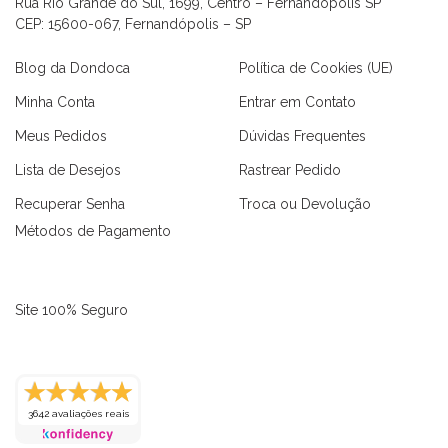
Rua Rio Grande do Sul, 1699, Centro – Fernandópolis SP
CEP: 15600-067, Fernandópolis – SP
Blog da Dondoca
Política de Cookies (UE)
Minha Conta
Entrar em Contato
Meus Pedidos
Dúvidas Frequentes
Lista de Desejos
Rastrear Pedido
Recuperar Senha
Troca ou Devolução
Métodos de Pagamento
Site 100% Seguro
as
Macaquinhos
Blusas
Vestidos
Calças
Conjuntos
3642 avaliações reais