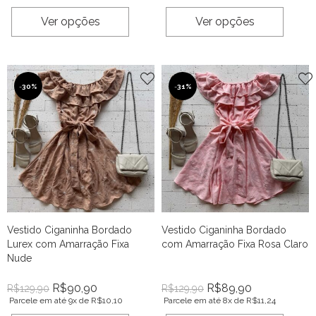
Ver opções
Ver opções
-
30%
-
31%
Vestido Ciganinha Bordado
Vestido Ciganinha Bordado
Lurex com Amarração Fixa
com Amarração Fixa Rosa Claro
Nude
R$
90,90
R$
89,90
R$
129,90
R$
129,90
Parcele em até 9x de
R$
10,10
Parcele em até 8x de
R$
11,24