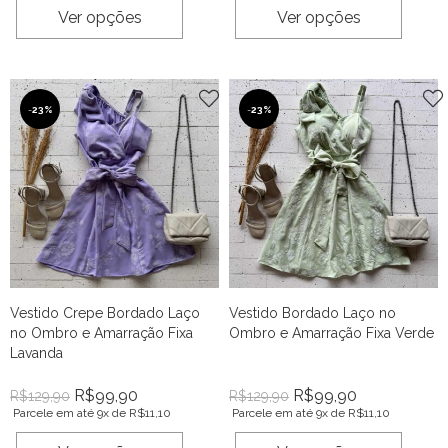
Ver opções
Ver opções
-
23%
-
23%
Vestido Crepe Bordado Laço
Vestido Bordado Laço no
no Ombro e Amarração Fixa
Ombro e Amarração Fixa Verde
Lavanda
R$
99,90
R$
99,90
R$
129,90
R$
129,90
Parcele em até 9x de
R$
11,10
Parcele em até 9x de
R$
11,10