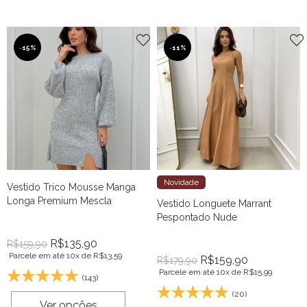
-
15%
-
11%
Novidade
Vestido Trico Mousse Manga
Longa Premium Mescla
Vestido Longuete Marrant
Pespontado Nude
R$
135,90
R$
159,90
Parcele em até 10x de
R$
13,59
R$
159,90
R$
179,90
Parcele em até 10x de
R$
15,99
(143)
(20)
Ver opções