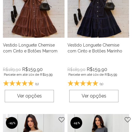
Vestido Longuete Chemise
Vestido Longuete Chemise
com Cinto e Botões Marrom
com Cinto e Botões Marinho
R$
159,90
R$
159,90
R$
189,90
R$
189,90
Parcele em até 10x de
R$
15,99
Parcele em até 10x de
R$
15,99
(1)
(1)
Ver opções
Ver opções
-
15%
-
15%