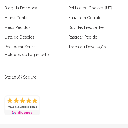
Blog da Dondoca
Política de Cookies (UE)
Minha Conta
Entrar em Contato
Meus Pedidos
Dúvidas Frequentes
Lista de Desejos
Rastrear Pedido
Recuperar Senha
Troca ou Devolução
Métodos de Pagamento
Site 100% Seguro
3646 avaliações reais
as
Macaquinhos
Blusas
Vestidos
Calças
Conjuntos