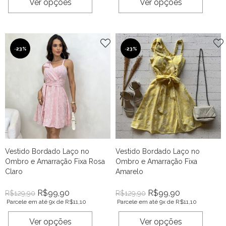
Ver opções
Ver opções
-
23%
-
23%
Vestido Bordado Laço no
Vestido Bordado Laço no
Ombro e Amarração Fixa Rosa
Ombro e Amarração Fixa
Claro
Amarelo
R$
99,90
R$
99,90
R$
129,90
R$
129,90
Parcele em até 9x de
R$
11,10
Parcele em até 9x de
R$
11,10
Ver opções
Ver opções