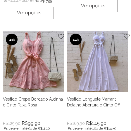
Parcele em até 10x de
R$
17,99
Ver opções
Ver opções
-
23%
-
14%
Vestido Crepe Bordado Alcinha
Vestido Longuete Marrant
e Cinto Faixa Rosa
Detalhe Abertura e Cinto Off
R$
99,90
R$
145,90
R$
129,90
R$
169,90
Parcele em até 9x de
R$
11,10
Parcele em até 10x de
R$
14,59