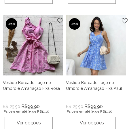
-
23%
-
23%
Vestido Bordado Laço no
Vestido Bordado Laço no
Ombro e Amarração Fixa Rosa
Ombro e Amarração Fixa Azul
R$
99,90
R$
99,90
R$
129,90
R$
129,90
Parcele em até 9x de
R$
11,10
Parcele em até 9x de
R$
11,10
Ver opções
Ver opções