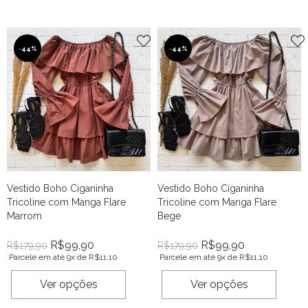
-
44%
-
44%
Vestido Boho Ciganinha
Vestido Boho Ciganinha
Tricoline com Manga Flare
Tricoline com Manga Flare
Marrom
Bege
R$
99,90
R$
99,90
R$
179,90
R$
179,90
Parcele em até 9x de
R$
11,10
Parcele em até 9x de
R$
11,10
Ver opções
Ver opções