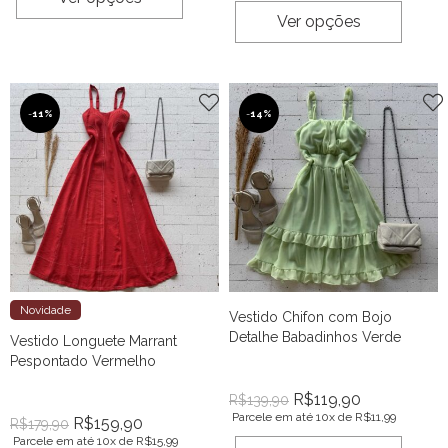
Ver opções
-
11%
-
14%
Novidade
Vestido Chifon com Bojo
Detalhe Babadinhos Verde
Vestido Longuete Marrant
Pespontado Vermelho
R$
119,90
R$
139,90
Parcele em até 10x de
R$
11,99
R$
159,90
R$
179,90
Parcele em até 10x de
R$
15,99