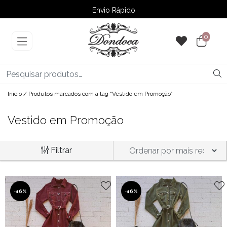
Envio Rápido
➚ Ofertas
– Até 60% OFF
0
Início
/ Produtos marcados com a tag “Vestido em Promoção”
Vestido em Promoção
Filtrar
-
16%
-
16%