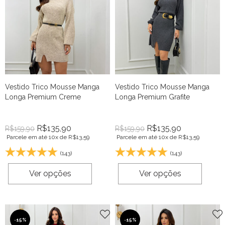
Vestido Trico Mousse Manga
Vestido Trico Mousse Manga
Longa Premium Creme
Longa Premium Grafite
R$
135,90
R$
135,90
R$
159,90
R$
159,90
Parcele em até 10x de
R$
13,59
Parcele em até 10x de
R$
13,59
(143)
(143)
Ver opções
Ver opções
-
15%
-
15%