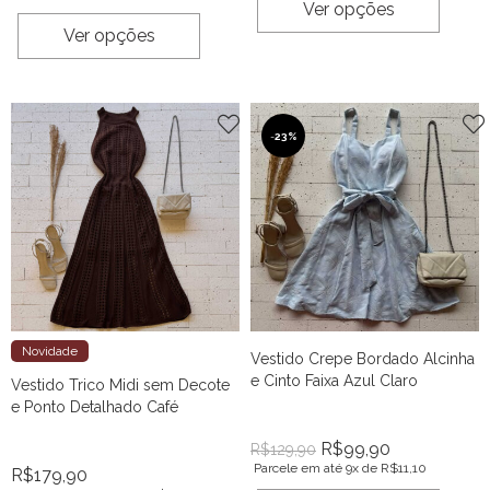
Ver opções
Ver opções
-
23%
Novidade
Vestido Crepe Bordado Alcinha
e Cinto Faixa Azul Claro
Vestido Trico Midi sem Decote
e Ponto Detalhado Café
R$
99,90
R$
129,90
Parcele em até 9x de
R$
11,10
R$
179,90