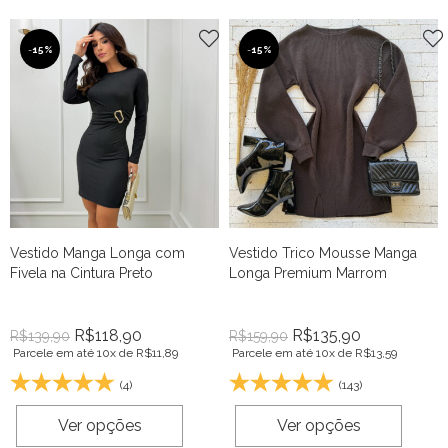
-
15%
-
15%
Vestido Manga Longa com
Vestido Trico Mousse Manga
Fivela na Cintura Preto
Longa Premium Marrom
R$
118,90
R$
135,90
R$
139,90
R$
159,90
Parcele em até 10x de
R$
11,89
Parcele em até 10x de
R$
13,59
(4)
(143)
Ver opções
Ver opções