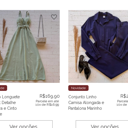
ade
Novidade
R$
169,90
R$
o Longuete
Conjunto Linho
Parcele em até
Parcel
t Detalhe
Camisa Alongada e
10x de
R$
16,99
10x de
a e Cinto
Pantalona Marinho
he
Ver opções
Ver opções