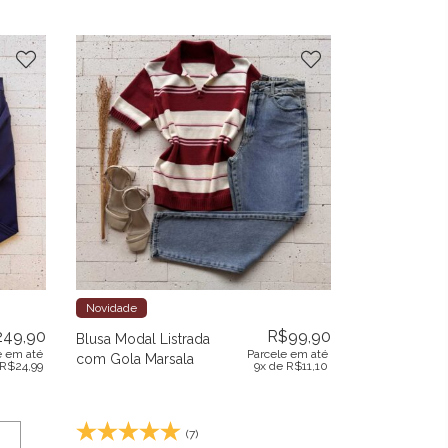
Novidade
249,90
R$
99,90
Blusa Modal Listrada
e em até
Parcele em até
com Gola Marsala
R$
24,99
9x de
R$
11,10
(7)