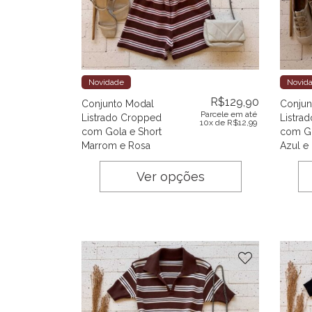
Novidade
Novid
R$
129,90
Conjunto Modal
Conjun
Parcele em até
Listrado Cropped
Listra
10x de
R$
12,99
com Gola e Short
com Go
Marrom e Rosa
Azul e
Ver opções