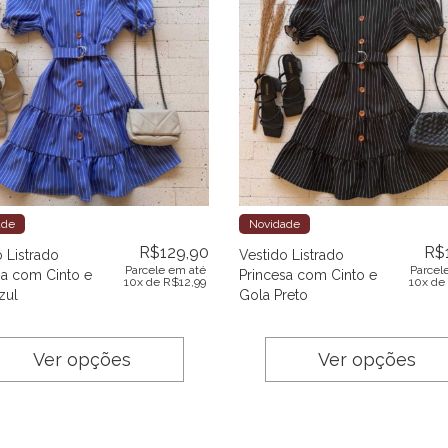
ade
Novidade
R$
129,90
R$
 Listrado
Vestido Listrado
Parcele em até
Parcel
sa com Cinto e
Princesa com Cinto e
10x de
R$
12,99
10x de
zul
Gola Preto
Ver opções
Ver opções