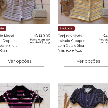
ade
Novidade
R$
129,90
R$
to Modal
Conjunto Modal
Parcele em até
Parcel
do Cropped
Listrado Cropped
10x de
R$
12,99
10x de
la e Short
com Gola e Short
 Rosa
Amarelo e Azul
Ver opções
Ver opções