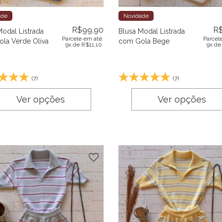
ade
Novidade
R$
99,90
R
Modal Listrada
Blusa Modal Listrada
Parcele em até
Parcel
la Verde Oliva
com Gola Bege
9x de
R$
11,10
9x d
(7)
(7)
Ver opções
Ver opções