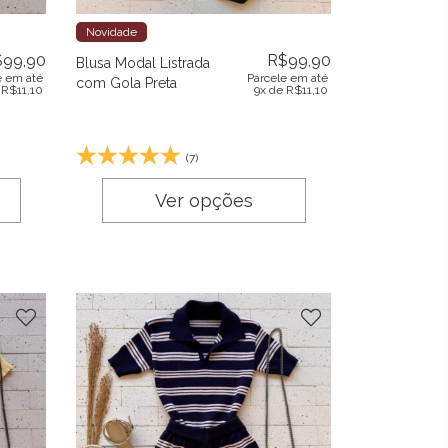
Novidade
$
99,90
R$
99,90
Blusa Modal Listrada
e em até
Parcele em até
com Gola Preta
e
R$
11,10
9x de
R$
11,10
(7)
Ver opções