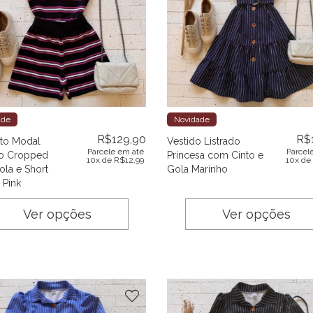
ade
Novidade
R$
129,90
R$
to Modal
Vestido Listrado
Parcele em até
Parcel
do Cropped
Princesa com Cinto e
10x de
R$
12,99
10x de
la e Short
Gola Marinho
 Pink
Ver opções
Ver opções