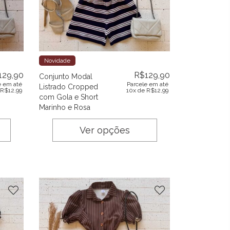
Novidade
129,90
R$
129,90
Conjunto Modal
e em até
Parcele em até
Listrado Cropped
R$
12,99
10x de
R$
12,99
com Gola e Short
Marinho e Rosa
Ver opções