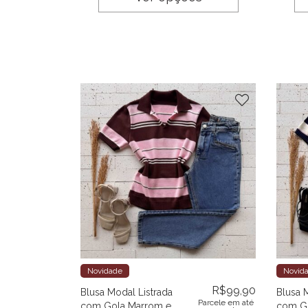
Novidade
Novid
R$
99,90
Blusa Modal Listrada
Blusa 
Parcele em até
com Gola Marrom e
com Go