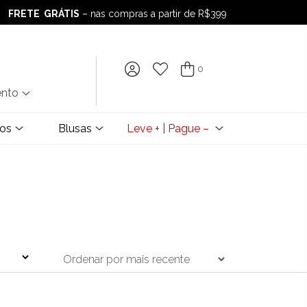
FRETE GRÁTIS
– nas compras a partir de R$399
FRETE GRÁTIS
– nas compras a partir de R$399
0
ento
dos
Blusas
Leve + | Pague –