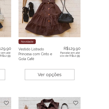
Novidade
129,90
R$
129,90
Vestido Listrado
e em até
Parcele em até
Princesa com Cinto e
R$
12,99
10x de
R$
12,99
Gola Café
Ver opções