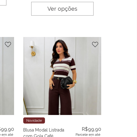
Ver opções
Novidade
$
99,90
R$
99,90
Blusa Modal Listrada
e em até
Parcele em até
com Gola Café