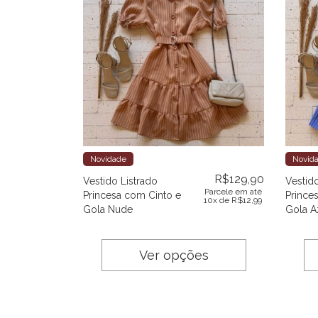
Novidade
Novid
R$
129,90
Vestido Listrado
Vestido
Parcele em até
Princesa com Cinto e
Prince
10x de
R$
12,99
Gola Nude
Gola A
Ver opções