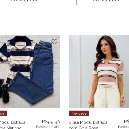
ade
Novidade
R$
99,90
R
Modal Listrada
Blusa Modal Listrada
Parcele em até
Parcel
la Marinho
com Gola Rosê