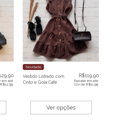
Novidade
129,90
R$
119,90
Vestido Listrado com
e em até
Parcele em até
Cinto e Gola Café
R$
12,99
10x de
R$
11,99
Ver opções