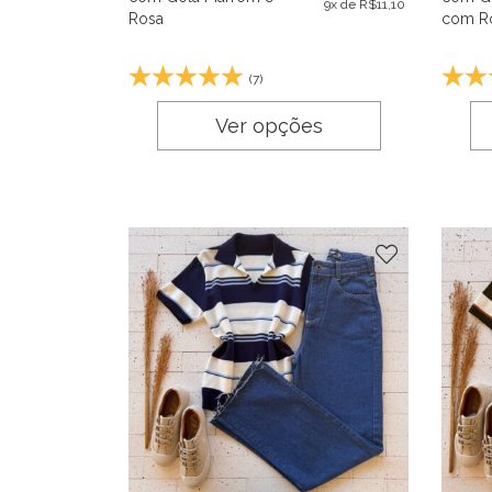
9x de
R$
11,10
Rosa
com R
(7)
Ver opções