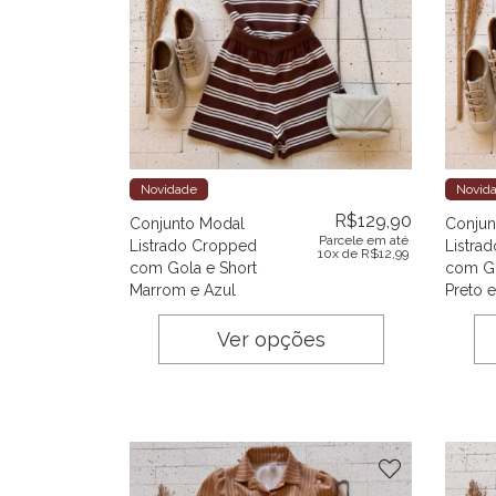
Novidade
Novid
R$
129,90
Conjunto Modal
Conjun
Parcele em até
Listrado Cropped
Listra
10x de
R$
12,99
com Gola e Short
com Go
Marrom e Azul
Preto e
Ver opções