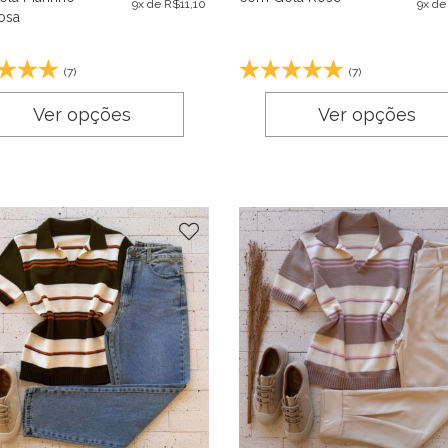
9x de
R$
11,10
9x d
osa
(7)
(7)
Ver opções
Ver opções