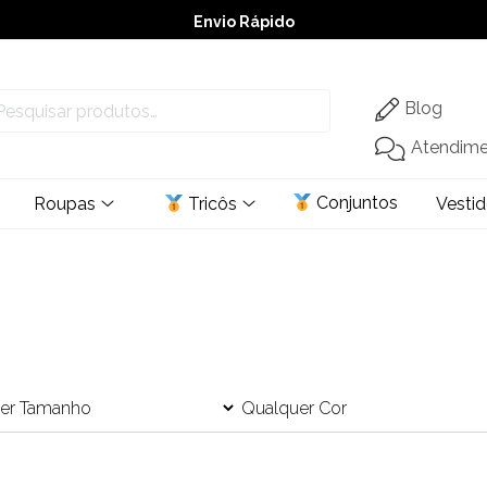
Envio Rápido
➚ Ofertas
– Até 60% OFF
Blog
Atendim
Conjuntos
Roupas
Tricôs
Vesti