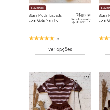
Novidade
Novid
R$
99,90
Blusa Modal Listrada
Blusa 
Parcele em até
com Gola Marinho
com Go
9x de
R$
11,10
(7)
Ver opções