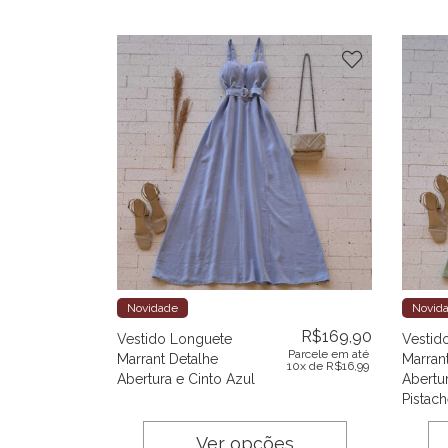
Novidade
Novid
R$
169,90
Vestido Longuete
Vestid
Parcele em até
Marrant Detalhe
Marran
10x de
R$
16,99
Abertura e Cinto Azul
Abertur
Pistac
Ver opções