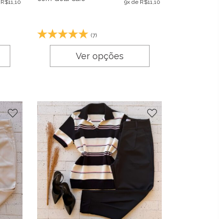
e
R$
11,10
9x de
R$
11,10
(7)
Ver opções