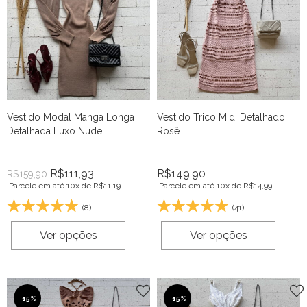
Vestido Modal Manga Longa
Vestido Trico Midi Detalhado
Detalhada Luxo Nude
Rosê
R$
111,93
R$
149,90
R$
159,90
Parcele em até 10x de
R$
11,19
Parcele em até 10x de
R$
14,99
(8)
(41)
Ver opções
Ver opções
-
15%
-
15%