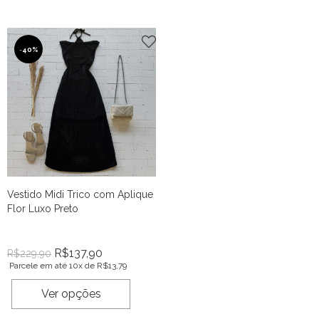
-
40%
Vestido Midi Trico com Aplique
Flor Luxo Preto
R$
137,90
R$
229,90
Parcele em até 10x de
R$
13,79
Ver opções