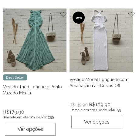
-
27%
Best Seller
Vestido Modal Longuete com
Amarração nas Costas Off
Vestido Trico Longuete Ponto
Vazado Menta
R$
109,90
R$
149,90
Parcele em até 10x de
R$
10,99
R$
179,90
Parcele em até 10x de
R$
17,99
Ver opções
Ver opções