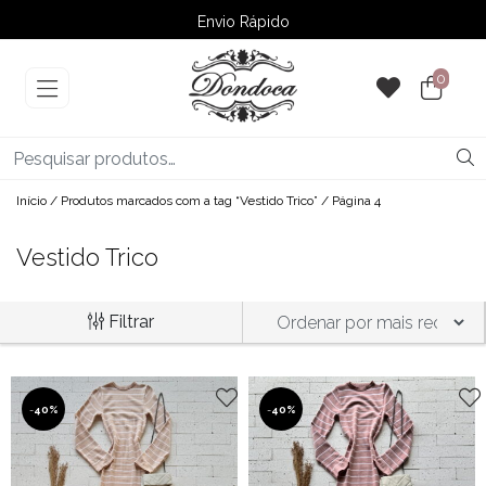
Envio Rápido
➚ Ofertas
– Até 60% OFF
0
Início
/
Produtos marcados com a tag “Vestido Trico”
/ Página 4
Vestido Trico
Filtrar
-
40%
-
40%