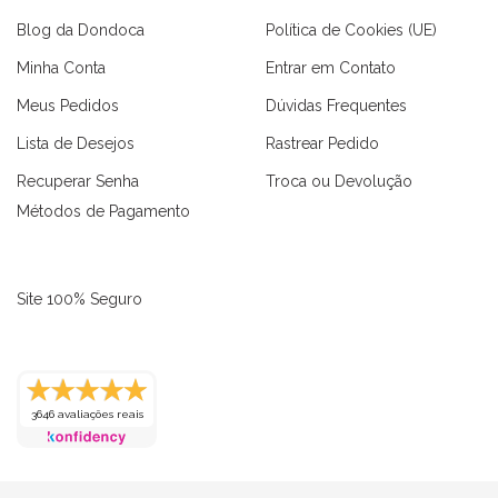
Blog da Dondoca
Política de Cookies (UE)
Minha Conta
Entrar em Contato
Meus Pedidos
Dúvidas Frequentes
Lista de Desejos
Rastrear Pedido
Recuperar Senha
Troca ou Devolução
Métodos de Pagamento
Site 100% Seguro
3646 avaliações reais
as
Macaquinhos
Blusas
Vestidos
Calças
Conjuntos