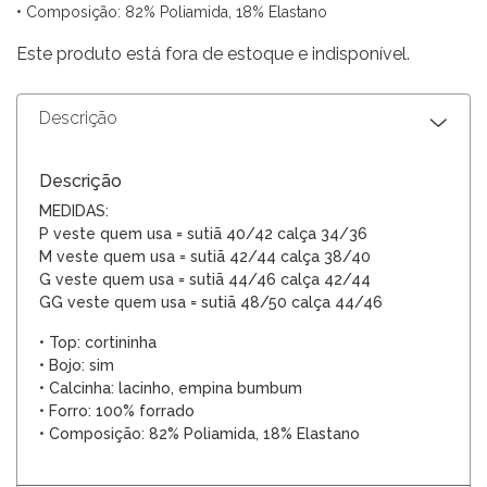
• Composição: 82% Poliamida, 18% Elastano
Este produto está fora de estoque e indisponível.
Descrição
Descrição
MEDIDAS:
P veste quem usa = sutiã
40/42 calça
34/36
M veste quem usa = sutiã
42/44 calça
38/40
G veste quem usa = sutiã
44/46 calça
42/44
G
G veste quem usa = sutiã
4
8/50
calça
4
4
/4
6
• Top: cortininha
• Bojo: sim
• Calcinha: lacinho, empina bumbum
• Forro: 100% forrado
• Composição: 82% Poliamida, 18% Elastano