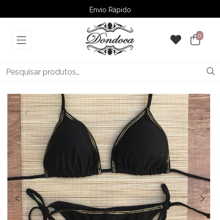
Envio Rápido
➚ Ofertas
– Até 60% OFF
0
‹
›