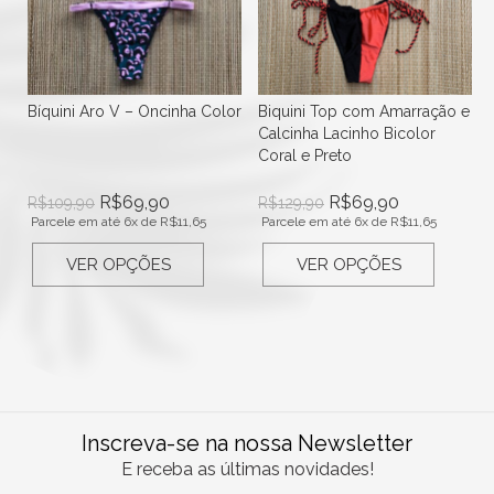
a
Bíquini Aro V – Oncinha Color
Biquini Top com Amarração e
Calcinha Lacinho Bicolor
Coral e Preto
R$
69,90
R$
69,90
R$
109,90
R$
129,90
Parcele em até 6x de
R$
11,65
Parcele em até 6x de
R$
11,65
VER OPÇÕES
VER OPÇÕES
Inscreva-se na nossa Newsletter
E receba as últimas novidades!