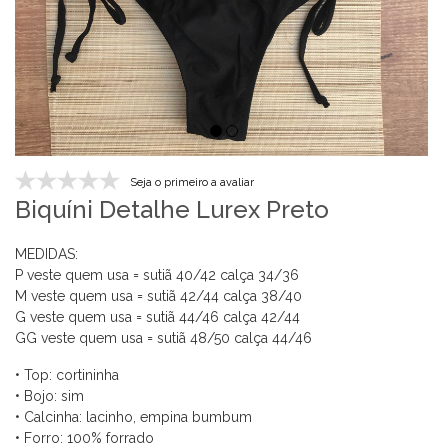
Seja o primeiro a avaliar
Biquíni Detalhe Lurex Preto
MEDIDAS:
P veste quem usa = sutiã
40/42 calça
34/36
M veste quem usa = sutiã
42/44 calça
38/40
G veste quem usa = sutiã
44/46 calça
42/44
G
G veste quem usa = sutiã
4
8/50
calça
4
4
/4
6
• Top: cortininha
• Bojo: sim
• Calcinha: lacinho, empina bumbum
• Forro: 100% forrado