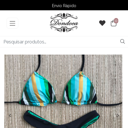
Envio Rápido
➚ Ofertas
– Até 60% OFF
0
‹
›