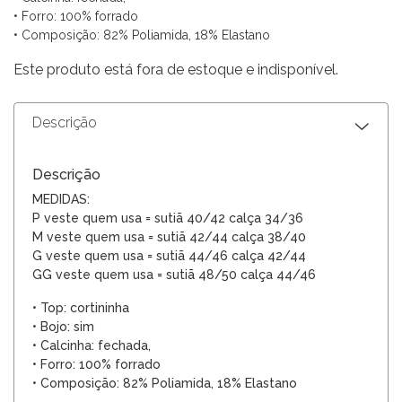
• Forro: 100% forrado
• Composição: 82% Poliamida, 18% Elastano
Este produto está fora de estoque e indisponível.
Descrição
Descrição
MEDIDAS:
P veste quem usa = sutiã
40/42 calça
34/36
M veste quem usa = sutiã
42/44 calça
38/40
G veste quem usa = sutiã
44/46 calça
42/44
G
G veste quem usa = sutiã
4
8/50
calça
4
4
/4
6
• Top: cortininha
• Bojo: sim
• Calcinha: fechada,
• Forro: 100% forrado
• Composição: 82% Poliamida, 18% Elastano