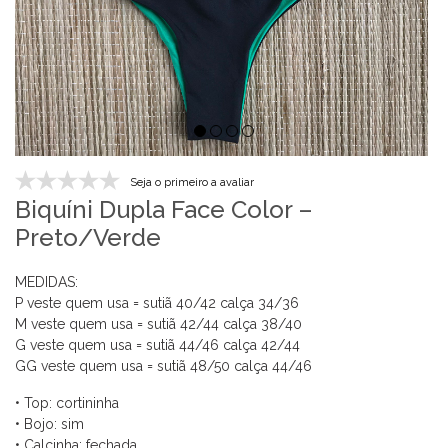
Seja o primeiro a avaliar
Biquíni Dupla Face Color –
Preto/Verde
MEDIDAS:
P veste quem usa = sutiã
40/42 calça
34/36
M veste quem usa = sutiã
42/44 calça
38/40
G veste quem usa = sutiã
44/46 calça
42/44
G
G veste quem usa = sutiã
4
8/50
calça
4
4
/4
6
• Top: cortininha
• Bojo: sim
• Calcinha: fechada,