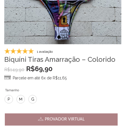
1 avaliação
Biquíni Tiras Amarração – Colorido
R$
69,90
R$
149,90
Parcele em até 6x de
R$
11,65
Tamanho
P
M
G
PROVADOR VIRTUAL