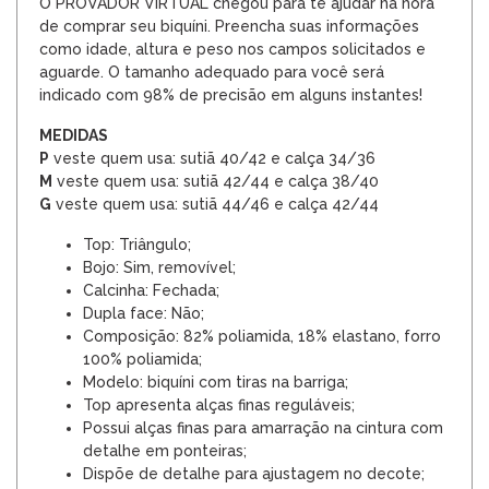
O PROVADOR VIRTUAL chegou para te ajudar na hora
de comprar seu biquíni. Preencha suas informações
como idade, altura e peso nos campos solicitados e
aguarde. O tamanho adequado para você será
indicado com 98% de precisão em alguns instantes!
MEDIDAS
P
veste quem usa: sutiã 40/42 e calça 34/36
M
veste quem usa: sutiã 42/44 e calça 38/40
G
veste quem usa: sutiã
44/46 e calça
42/44
Top: Triângulo;
Bojo: Sim, removível;
Calcinha: Fechada;
Dupla face: Não;
Composição: 82% poliamida, 18% elastano, forro
100% poliamida;
Modelo: biquíni com tiras na barriga;
Top apresenta alças finas reguláveis;
Possui alças finas para amarração na cintura com
detalhe em ponteiras;
Dispõe de detalhe para ajustagem no decote;