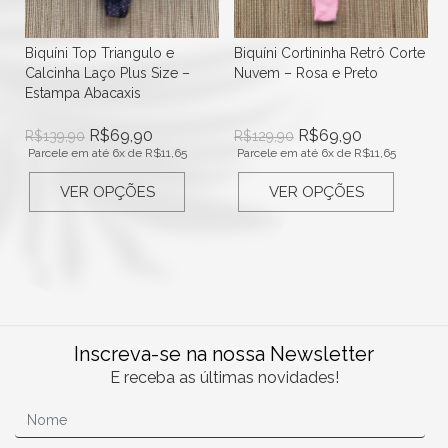
Biquíni Top Triangulo e
Biquíni Cortininha Retrô Corte
a
Calcinha Laço Plus Size –
Nuvem – Rosa e Preto
Estampa Abacaxis
R$
69,90
R$
69,90
R$
139,90
R$
129,90
Parcele em até 6x de
R$
11,65
Parcele em até 6x de
R$
11,65
VER OPÇÕES
VER OPÇÕES
Inscreva-se na nossa Newsletter
E receba as últimas novidades!