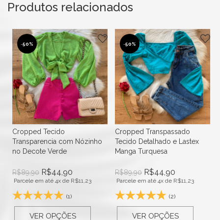
Produtos relacionados
-
50%
-
50%
Cropped Tecido
Cropped Transpassado
Transparencia com Nózinho
Tecido Detalhado e Lastex
no Decote Verde
Manga Turquesa
R$
44,90
R$
44,90
R$
89,90
R$
89,90
Parcele em até 4x de
R$
11,23
Parcele em até 4x de
R$
11,23
(1)
(2)
VER OPÇÕES
VER OPÇÕES