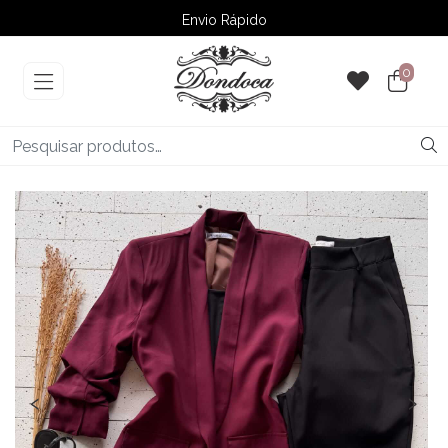
Envio Rápido
➚ Ofertas
– Até 60% OFF
0
‹
›