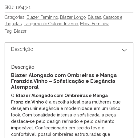
SKU:
11643-1
Categorias:
Blazer Feminino
,
Blazer Longo
,
Blusas
,
Casacos e
Jaquetas
,
Lançamento Outono-Inverno
,
Moda Feminina
Tag:
Blazer
Descrição
Descrição
Blazer Alongado com Ombreiras e Manga
Franzida Vinho – Sofisticação e Elegância
Atemporal
O
Blazer Alongado com Ombreiras e Manga
Franzida Vinho
é a escolha ideal para mulheres que
desejam unir elegância e modernidade em um único
look. Com tonalidade intensa e sofisticada, a peça
destaca-se pelo design refinado e pelo caimento
impecável. Confeccionado em tecido leve e
confortável, possui ombreiras estruturadas que