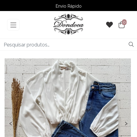
Envio Rápido
➚ Ofertas
– Até 60% OFF
0
‹
›