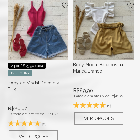
Body Modal Babados na
2 por R$75.90 cada
Manga Branco
Best Seller
Body de Modal Decote V
Pink
R$
89,90
Parcele em até 8x de
R$
11,24
(1)
R$
89,90
Parcele em até 8x de
R$
11,24
VER OPÇÕES
(2)
VER OPÇÕES