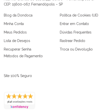
CEP: 15600-067, Fernandópolis – SP
Blog da Dondoca
Política de Cookies (UE)
Minha Conta
Entrar em Contato
Meus Pedidos
Dúvidas Frequentes
Lista de Desejos
Rastrear Pedido
Recuperar Senha
Troca ou Devolução
Métodos de Pagamento
Site 100% Seguro
as
Macaquinhos
Blusas
Vestidos
Calças
Conjuntos
3646 avaliações reais