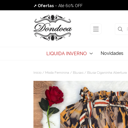
➚ Ofertas
– Até 60% OFF
Envio Rápido
Novidades
LIQUIDA INVERNO
Início
/
Moda Feminina
/
Blusas
/ Blusa Ciganinha Abertura