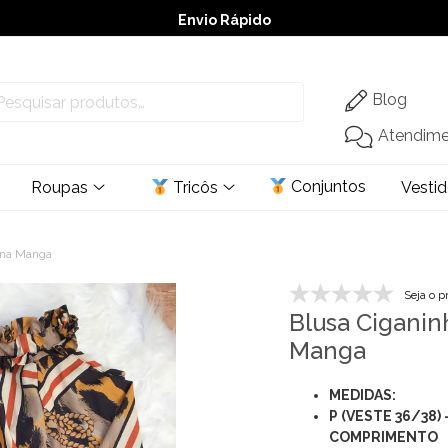
Envio Rápido
➚ Ofertas
– Até 60% OFF
Blog
Atendim
Conjuntos
Roupas
Tricôs
Vesti
 na Manga
Seja o p
Blusa Ciganin
Manga
MEDIDAS:
P (VESTE 36/38)
COMPRIMENTO