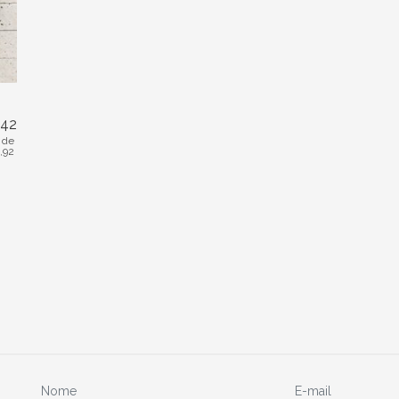
,42
 de
,92