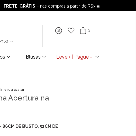
FRETE GRÁTIS
– nas compras a partir de R$399
FRETE GRÁTIS
– nas compras a partir de R$399
0
ento
dos
Blusas
Leve + | Pague –
rimeiro a avaliar
ha Abertura na
 – 86CM DE BUSTO, 52CM DE