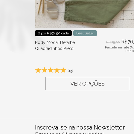
2 por R$75.90 cada
Best Seller
R$
76
Body Modal Detalhe
R$
89,90
Parcele em até 7x
Quadradinhos Preto
R$
10
(15)
VER OPÇÕES
Inscreva-se na nossa Newsletter