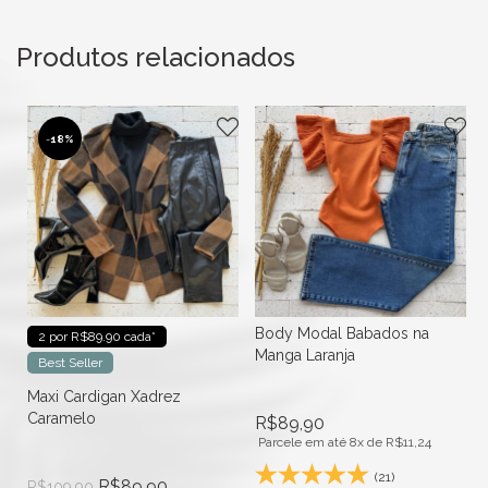
Produtos relacionados
-
18%
Body Modal Babados na
2 por R$89.90 cada*
Manga Laranja
Best Seller
Maxi Cardigan Xadrez
Caramelo
R$
89,90
Parcele em até 8x de
R$
11,24
(21)
R$
89,90
R$
109,90