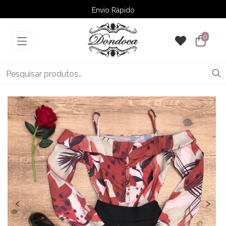
Envio Rápido
➚ Ofertas
– Até 60% OFF
0
‹
›