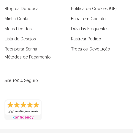
Blog da Dondoca
Política de Cookies (UE)
Minha Conta
Entrar em Contato
Meus Pedidos
Dúvidas Frequentes
Lista de Desejos
Rastrear Pedido
Recuperar Senha
Troca ou Devolução
Métodos de Pagamento
Site 100% Seguro
as
Macaquinhos
Blusas
Vestidos
Calças
Conjuntos
3656 avaliações reais