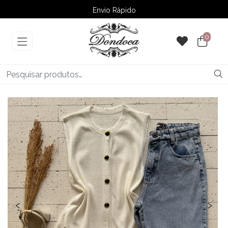
Envio Rápido
➚ Ofertas
– Até 60% OFF
0
‹
›