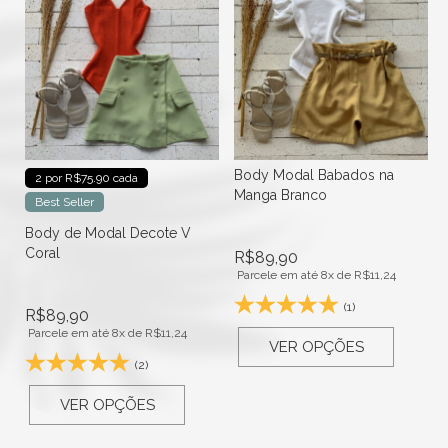
Body Modal Babados na
2 por R$75.90 cada
Manga Branco
Best Seller
Body de Modal Decote V
Coral
R$
89,90
Parcele em até 8x de
R$
11,24
(1)
R$
89,90
Parcele em até 8x de
R$
11,24
VER OPÇÕES
(2)
VER OPÇÕES