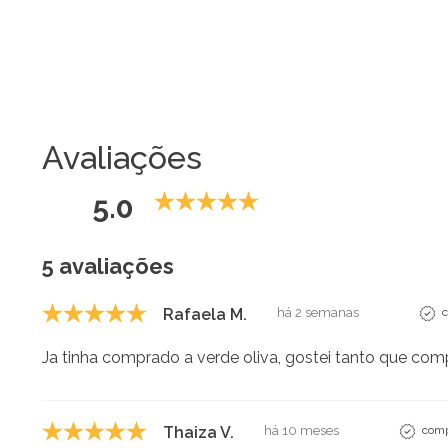
Avaliações
5.0
5 avaliações
Rafaela M.
há 2 semanas
c
Ja tinha comprado a verde oliva, gostei tanto que com
Thaiza V.
há 10 meses
comp