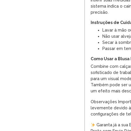
inserir suas medidas
sistema indica o ca
precisão.
Instruções de Cui
Lavar à mão o
Não usar alvej
Secar à somb
Passar em tem
Como Usar a Blusa
Combine com calças 
sofisticado de traba
para um visual mode
Também pode ser us
um efeito mais desc
Observações Import
levemente devido à 
configurações de tel
Garanta já a sua