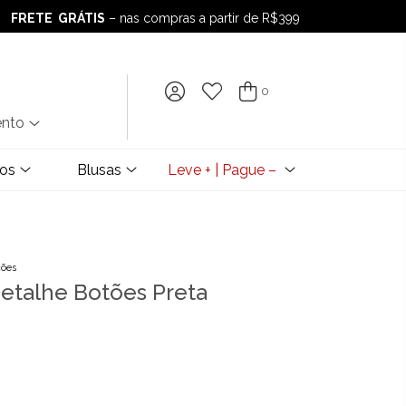
FRETE GRÁTIS
– nas compras a partir de R$399
FRETE GRÁTIS
– nas compras a partir de R$399
0
ento
dos
Blusas
Leve + | Pague –
ções
etalhe Botões Preta