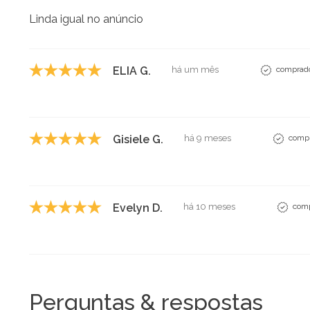
Linda igual no anúncio
ELIA G.
há um mês
comprado
Gisiele G.
há 9 meses
compr
Evelyn D.
há 10 meses
comp
Perguntas & respostas