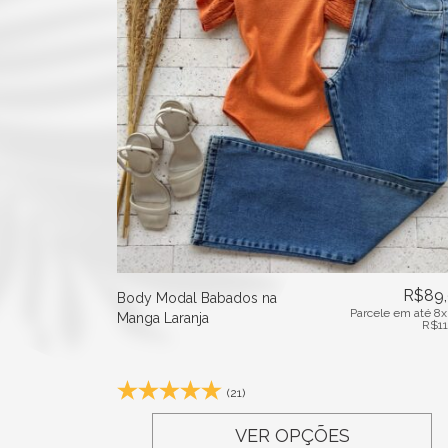
R$
89
Body Modal Babados na
Parcele em até 8x
Manga Laranja
R$
1
(21)
VER OPÇÕES