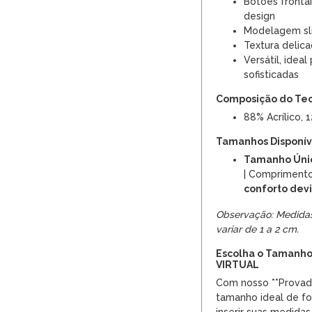
Botões fronta
design
Modelagem sl
Textura delic
Versátil, idea
sofisticadas
Composição do Te
88% Acrílico, 
Tamanhos Disponíve
Tamanho Úni
| Compriment
conforto devi
Observação: Medida
variar de 1 a 2 cm.
Escolha o Tamanho
VIRTUAL
Com nosso **Provado
tamanho ideal de fo