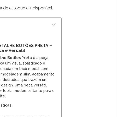
a de estoque e indisponível.
ETALHE BOTÕES PRETA –
a e Versátil
lhe Botões Preta
é a peça
ca um visual sofisticado e
ionada em tricô modal com
i modelagem slim, acabamento
es dourados que trazem um
design. Uma peça versátil,
r looks modernos tanto para o
ite.
ísticas