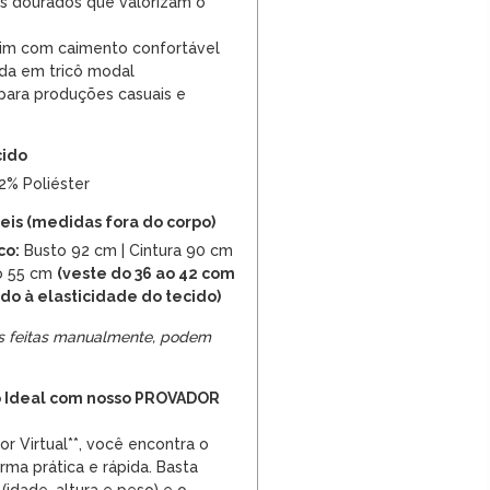
is dourados que valorizam o
im com caimento confortável
ada em tricô modal
l para produções casuais e
cido
12% Poliéster
is (medidas fora do corpo)
co:
Busto 92 cm | Cintura 90 cm
o 55 cm
(veste do 36 ao 42 com
do à elasticidade do tecido)
s feitas manualmente, podem
 Ideal com nosso PROVADOR
r Virtual**, você encontra o
rma prática e rápida. Basta