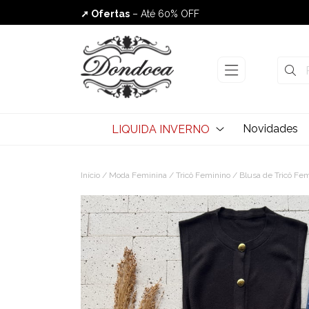
➚ Ofertas
– Até 60% OFF
Envio Rápido
Novidades
LIQUIDA INVERNO
Início
/
Moda Feminina
/
Tricô Feminino
/
Blusa de Tricô Fe