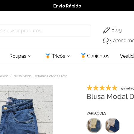
Envio Rápido
➚ Ofertas
– Até 60% OFF
Blog
Atendim
Conjuntos
Roupas
Tricôs
Vesti
minina
/ Blusa Modal Detalhe Botões Preta
5 avalia
Blusa Modal D
VARIAÇÕES