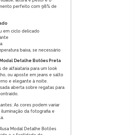
 (idade, altura e peso) e o
imento perfeito com 98% de
dado
u em ciclo delicado
ante
ra
peratura baixa, se necessário
 Modal Detalhe Botões Preta
de alfaiataria para um look
lho, ou aposte em jeans e salto
rno e elegante à noite.
ada aberta sobre regatas para
ontraído.
antes: As cores podem variar
iluminação da fotografia e
a.
 Blusa Modal Detalhe Botões