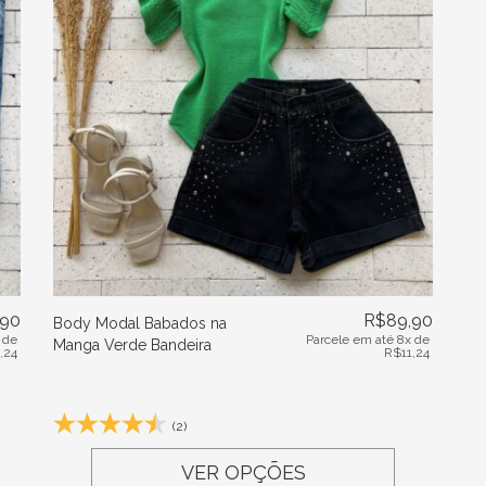
,90
R$
89,90
Body Modal Babados na
 de
Parcele em até 8x de
Manga Verde Bandeira
1,24
R$
11,24
(2)
VER OPÇÕES