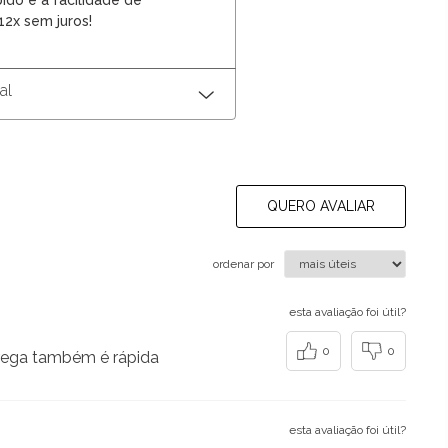
ido e a facilidade de
2x sem juros!
al
QUERO AVALIAR
ordenar por
esta avaliação foi útil?
0
0
ntrega também é rápida
esta avaliação foi útil?