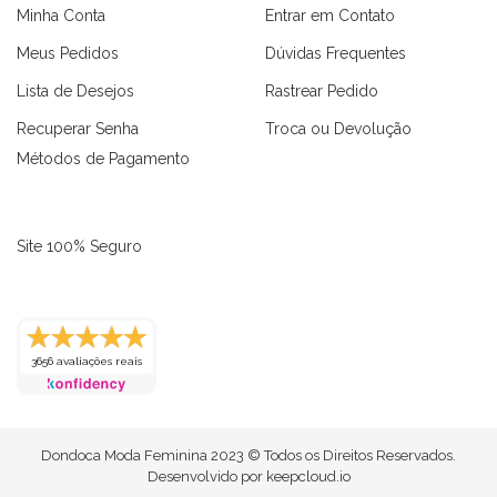
Minha Conta
Entrar em Contato
Meus Pedidos
Dúvidas Frequentes
Lista de Desejos
Rastrear Pedido
Recuperar Senha
Troca ou Devolução
Métodos de Pagamento
Site 100% Seguro
as
Macaquinhos
Blusas
Vestidos
Calças
Conjuntos
3656 avaliações reais
Dondoca Moda Feminina 2023 © Todos os Direitos Reservados.
Desenvolvido por
keepcloud.io