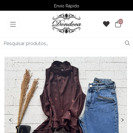
Envio Rápido
➚ Ofertas
– Até 60% OFF
0
‹
›