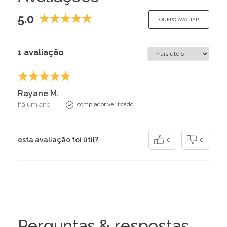
5.0
QUERO AVALIAR
1 avaliação
Rayane M.
há um ano
comprador verificado
esta avaliação foi útil?
0
0
Perguntas & respostas