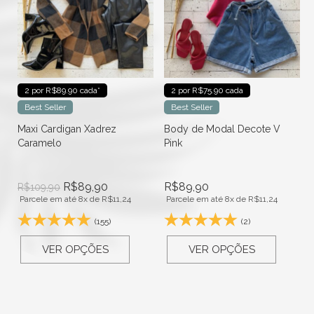
2 por R$89.90 cada*
2 por R$75.90 cada
Best Seller
Best Seller
Maxi Cardigan Xadrez
Body de Modal Decote V
Caramelo
Pink
R$
89,90
R$
89,90
R$
109,90
Parcele em até 8x de
R$
11,24
Parcele em até 8x de
R$
11,24
(155)
(2)
VER OPÇÕES
VER OPÇÕES