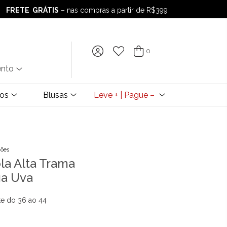
FRETE GRÁTIS
– nas compras a partir de R$399
FRETE GRÁTIS
– nas compras a partir de R$399
0
ento
dos
Blusas
Leve + | Pague –
ções
ola Alta Trama
a Uva
te do 36 ao 44