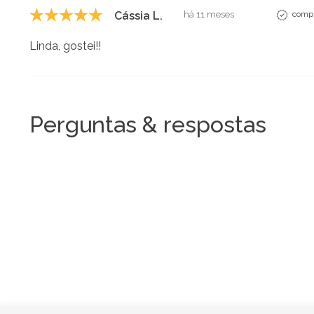
Cássia L.
há 11 meses
compr
Linda, gostei!!
Perguntas & respostas