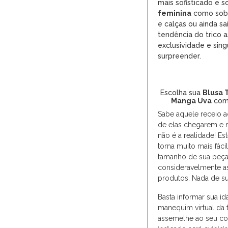
mais sofisticado e so
feminina
como sob
e calças ou ainda saia
tendência do trico 
exclusividade e sing
surpreender.
Escolha sua
Blusa 
Manga Uva
com
Sabe aquele receio 
de elas chegarem e 
não é a realidade! Est
torna muito mais fáci
tamanho de sua peça 
consideravelmente as
produtos. Nada de su
Basta informar sua ida
manequim virtual da 
assemelhe ao seu co