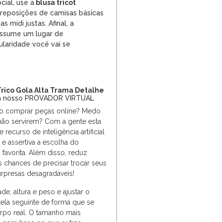
cial, use a
blusa tricot
reposições de
camisas
básicas
s midi justas. Afinal, a
assume um lugar de
ularidade você vai se
Trico Gola Alta Trama Detalhe
 nosso PROVADOR VIRTUAL
ao comprar peças online? Medo
não servirem? Com a gente esta
e recurso de inteligência artificial
l e assertiva a escolha do
favorita. Além disso, reduz
 chances de precisar trocar seus
rpresas desagradáveis!
de, altura e peso e ajustar o
tela seguinte de forma que se
rpo real. O tamanho mais