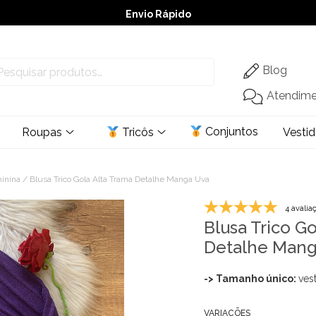
Envio Rápido
➚ Ofertas
– Até 60% OFF
Blog
Atendim
Conjuntos
Roupas
Tricôs
Vesti
minina
/ Blusa Trico Gola Alta Trama Detalhe Manga Uva
4 avalia
Blusa Trico G
Detalhe Mang
-> Tamanho único:
ves
VARIAÇÕES