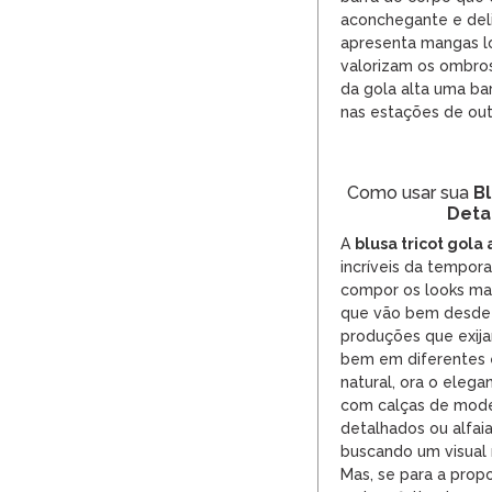
aconchegante e del
apresenta mangas lo
valorizam os ombros
da gola alta uma ba
nas estações de ou
Como usar sua
Bl
Deta
A
blusa
tricot gola 
incríveis da tempor
compor os looks mai
que vão bem desde 
produções que exija
bem em diferentes e
natural, ora o elega
com calças de mode
detalhados ou alfai
buscando um visual
Mas, se para a prop