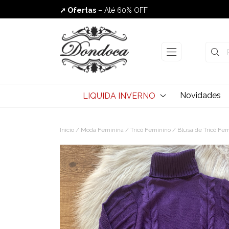
➚ Ofertas
– Até 60% OFF
Envio Rápido
Novidades
LIQUIDA INVERNO
Início
/
Moda Feminina
/
Tricô Feminino
/
Blusa de Tricô Fe