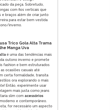
icado da peça. Sobretudo,
ngas com fios verticais que
 e braços além de criar junto
rreira para estar bem vestida
tono/inverno.
usa Trico Gola Alta Trama
lhe Manga Uva
alta
é uma das tendências mais
ada outono inverno e promete
s fashion e bem estruturados
as ocasiões casuais até
m certa formalidade, transita
stilos ora explorando o mais
nte! Então, experimente usar
lagem mais justa como jeans
ataria slim com
acessórios
 moderno e contemporâneo.
osta, for necessário um aspecto