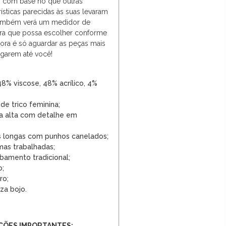
o com base no que outras
ísticas parecidas às suas levaram
também verá um medidor de
ara que possa escolher conforme
gora é só aguardar as peças mais
egarem até você!
8% viscose, 48% acrílico, 4%
de trico feminina;
a alta com detalhe em
 longas com punhos canelados;
mas trabalhadas;
bamento tradicional;
o;
ro;
iza bojo.
ÇÕES IMPORTANTES: