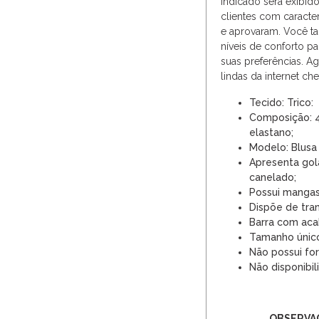
indicado será exibid
clientes com caracter
e aprovaram. Você 
níveis de conforto p
suas preferências. A
lindas da internet ch
Tecido: Trico:
Composição: 4
elastano;
Modelo: Blusa 
Apresenta gol
canelado;
Possui mangas
Dispõe de tra
Barra com aca
Tamanho únic
Não possui for
Não disponibil
OBSERVA