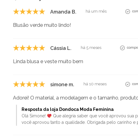
Amanda B.
há um mês
com
Blusão verde muito lindo!
Cássia L.
há 5 meses
compra
Linda blusa e veste muito bem
simone m.
há 10 meses
com
Adorei! O material, a modelagem e o tamanho, produto 
Resposta da loja Dondoca Moda Feminina
Olá Simone!
Que alegria saber que você aprovou sua 
você aprovou tanto a qualidade. Obrigada pelo carinho e