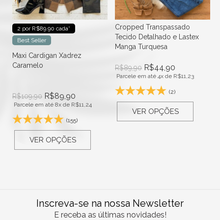
Cropped Transpassado
2 por R$89.90 cada*
Tecido Detalhado e Lastex
Best Seller
Manga Turquesa
Maxi Cardigan Xadrez
Caramelo
R$
44,90
R$
89,90
Parcele em até 4x de
R$
11,23
(2)
R$
89,90
R$
109,90
Parcele em até 8x de
R$
11,24
VER OPÇÕES
(155)
VER OPÇÕES
Inscreva-se na nossa Newsletter
E receba as últimas novidades!