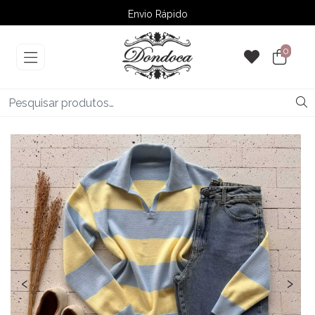
Envio Rápido
➚ Ofertas
– Até 60% OFF
0
‹
›