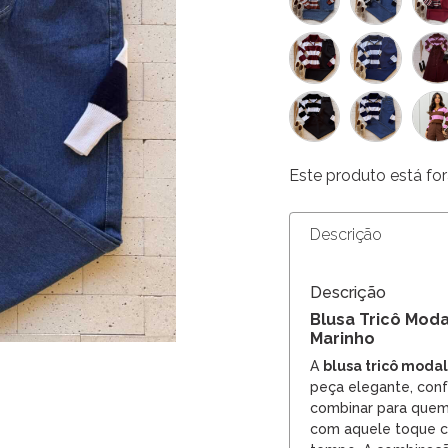
Este produto está for
Descrição
Descrição
Blusa Tricô Moda
Marinho
A
blusa tricô modal
peça elegante, conf
combinar para quem
com aquele toque 