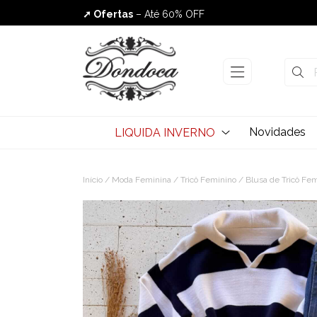
➚ Ofertas
– Até 60% OFF
Envio Rápido
Novidades
LIQUIDA INVERNO
Início
/
Moda Feminina
/
Tricô Feminino
/
Blusa de Tricô Fe