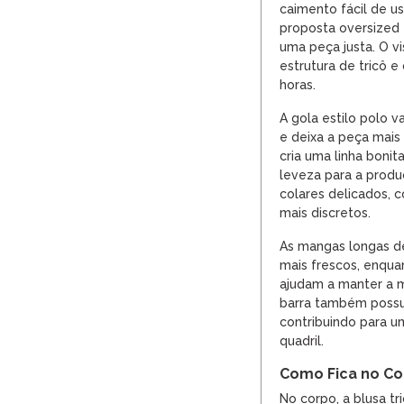
caimento fácil de us
proposta oversized
uma peça justa. O vi
estrutura de tricô e
horas.
A gola estilo polo v
e deixa a peça mais
cria uma linha bonit
leveza para a prod
colares delicados, c
mais discretos.
As mangas longas de
mais frescos, enqua
ajudam a manter a 
barra também possu
contribuindo para u
quadril.
Como Fica no C
No corpo, a blusa tr