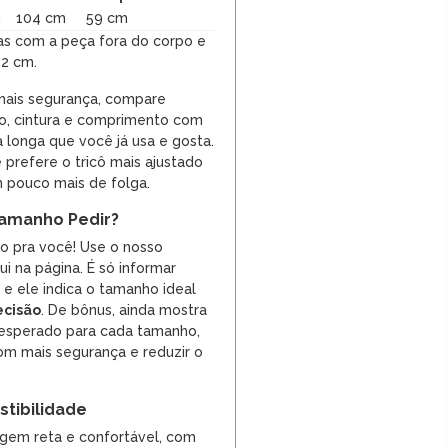
m
104 cm
59 cm
as com a peça fora do corpo e
 2 cm.
mais segurança, compare
o, cintura e comprimento com
longa que você já usa e gosta.
refere o tricô mais ajustado
 pouco mais de folga.
amanho Pedir?
so pra você! Use o nosso
i na página. É só informar
, e ele indica o tamanho ideal
ecisão
. De bônus, ainda mostra
 esperado para cada tamanho,
m mais segurança e reduzir o
tibilidade
gem reta e confortável, com