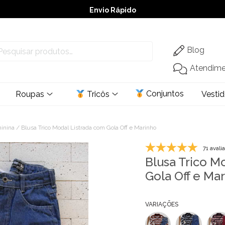
Envio Rápido
➚ Ofertas
– Até 60% OFF
Blog
Atendim
Conjuntos
Roupas
Tricôs
Vesti
minina
/ Blusa Trico Modal Listrada com Gola Off e Marinho
71 avali
Blusa Trico M
Gola Off e Ma
VARIAÇÕES