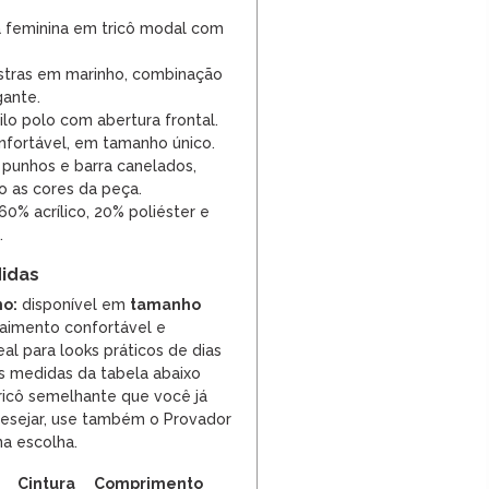
 feminina em tricô modal com
istras em marinho, combinação
gante.
ilo polo com abertura frontal.
fortável, em tamanho único.
punhos e barra canelados,
 as cores da peça.
60% acrílico, 20% poliéster e
.
idas
o:
disponível em
tamanho
caimento confortável e
al para looks práticos de dias
 medidas da tabela abaixo
ricô semelhante que você já
desejar, use também o Provador
na escolha.
Cintura
Comprimento