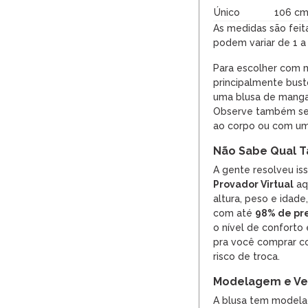
Único
106 c
As medidas são feit
podem variar de 1 a
Para escolher com 
principalmente bust
uma blusa de manga 
Observe também se p
ao corpo ou com um
Não Sabe Qual T
A gente resolveu is
Provador Virtual
aqu
altura, peso e idade
com até
98% de pr
o nível de conforto
pra você comprar co
risco de troca.
Modelagem e Ves
A blusa tem modela