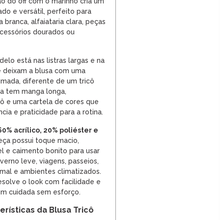
o do off com o marinho cria um
cado e versátil, perfeito para
 branca, alfaiataria clara, peças
cessórios dourados ou
lo está nas listras largas e na
ue deixam a blusa com uma
umada, diferente de um tricô
Ela tem manga longa,
ô e uma cartela de cores que
cia e praticidade para a rotina.
60% acrílico, 20% poliéster e
peça possui toque macio,
el e caimento bonito para usar
verno leve, viagens, passeios,
rmal e ambientes climatizados.
esolve o look com facilidade e
em cuidada sem esforço.
erísticas da Blusa Tricô