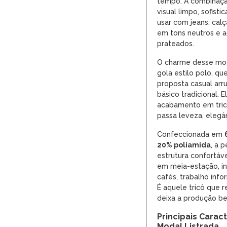
tempo. A combinaçã
visual limpo, sofisti
usar com jeans, calça
em tons neutros e a
prateados.
O charme desse mode
gola estilo polo, q
proposta casual arr
básico tradicional. 
acabamento em tric
passa leveza, elegân
Confeccionada em
20% poliamida
, a 
estrutura confortáv
em meia-estação, in
cafés, trabalho info
É aquele tricô que r
deixa a produção b
Principais Caract
Modal Listrada