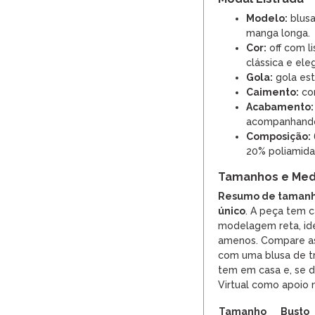
Modelo:
blusa
manga longa.
Cor:
off com l
clássica e ele
Gola:
gola est
Caimento:
con
Acabamento:
acompanhando
Composição:
20% poliamida
Tamanhos e Med
Resumo de tamanh
único
. A peça tem 
modelagem reta, ide
amenos. Compare as
com uma blusa de t
tem em casa e, se 
Virtual como apoio 
Tamanho
Busto