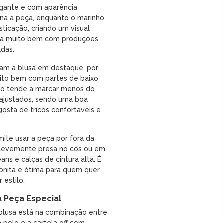
legante e com aparência
mina a peça, enquanto o marinho
isticação, criando um visual
na muito bem com produções
adas.
ixam a blusa em destaque, por
uito bem com partes de baixo
eto tende a marcar menos do
ajustados, sendo uma boa
osta de tricôs confortáveis e
ite usar a peça por fora da
e levemente presa no cós ou em
ns e calças de cintura alta. É
bonita e ótima para quem quer
 estilo.
a Peça Especial
 blusa está na combinação entre
la polo e a cartela off com