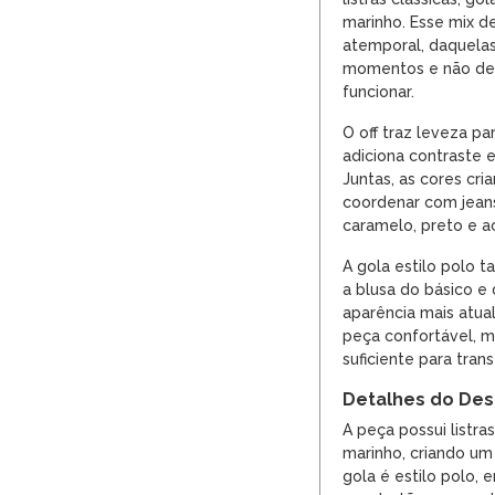
marinho. Esse mix d
atemporal, daquela
momentos e não de
funcionar.
O off traz leveza pa
adiciona contraste e
Juntas, as cores cri
coordenar com jeans
caramelo, preto e a
A gola estilo polo t
a blusa do básico e
aparência mais atua
peça confortável, 
suficiente para tran
Detalhes do Des
A peça possui listras
marinho, criando um 
gola é estilo polo, 