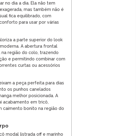
ar no dia a dia. Ela não tem
 exagerada, mas também não é
sual fica equilibrado, com
 conforto para usar por várias
aloriza a parte superior do look
 moderna. A abertura frontal
a na região do colo, trazendo
ução e permitindo combinar com
orrentes curtas ou acessórios
ixam a peça perfeita para dias
nto os punhos canelados
manga melhor posicionada. A
i acabamento em tricô,
m caimento bonito na região do
orpo
icô modal listrada off e marinho