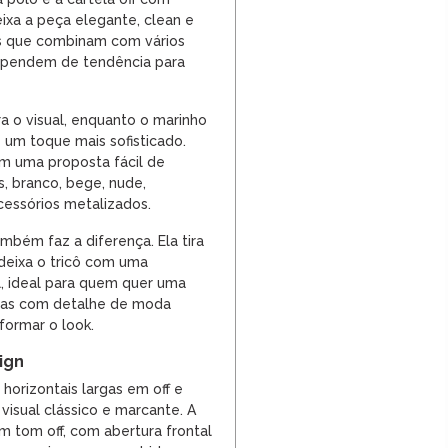
eixa a peça elegante, clean e
s que combinam com vários
pendem de tendência para
ra o visual, enquanto o marinho
 um toque mais sofisticado.
am uma proposta fácil de
, branco, bege, nude,
cessórios metalizados.
ambém faz a diferença. Ela tira
 deixa o tricô com uma
l, ideal para quem quer uma
mas com detalhe de moda
sformar o look.
ign
 horizontais largas em off e
visual clássico e marcante. A
em tom off, com abertura frontal