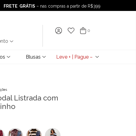
FRETE GRÁTIS
– nas compras a partir de R$399
FRETE GRÁTIS
– nas compras a partir de R$399
0
ento
dos
Blusas
Leve + | Pague –
ações
odal Listrada com
rinho