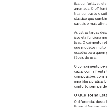
fica confortável, e
arrumada. O off ilu
traz contraste e sof
clássico que combi
casuais e mais alinh
As listras largas de
isso ela funciona m
lisas. O caimento r
que modelos muito 
escolha para quem g
fáceis de usar.
O comprimento perm
calça, com a frent
composições com jea
uma blusa prática, 
conforto sem perder
O Que Torna Est
O diferencial dessa
listras clássicas, go