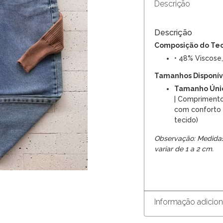
Descrição
Descrição
Composição do Te
• 48% Viscose,
Tamanhos Disponíve
Tamanho Úni
| Comprimento
com conforto 
tecido)
Observação: Medida
variar de 1 a 2 cm.
Informação adicion