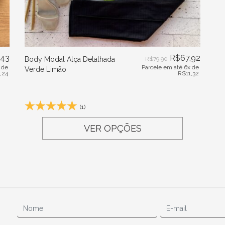
,43
R$
67,92
Body Modal Alça Detalhada
R$
79,90
 de
Parcele em até 6x de
Verde Limão
1,24
R$
11,32
(1)
VER OPÇÕES