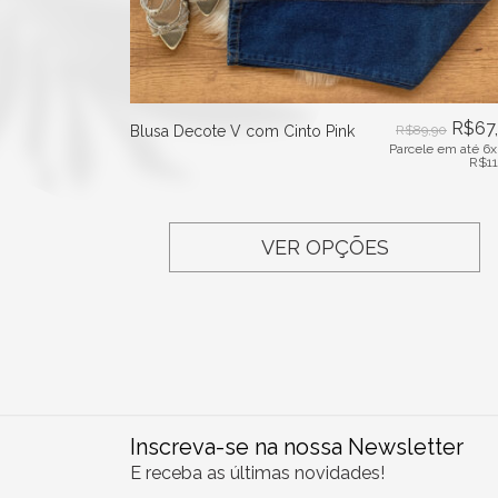
R$
67
Blusa Decote V com Cinto Pink
R$
89,90
Parcele em até 6x
R$
1
VER OPÇÕES
Inscreva-se na nossa Newsletter
E receba as últimas novidades!