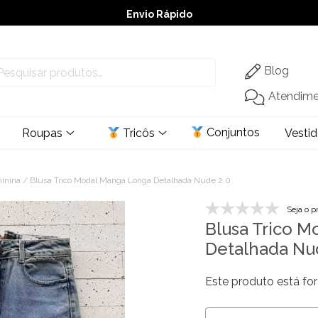
Envio Rápido
➚ Ofertas
– Até 60% OFF
Blog
Atendim
Conjuntos
Roupas
Tricôs
Vesti
minina
/ Blusa Trico Modal Manga Longa Detalhada Nude 2.0
Seja o p
Blusa Trico 
Detalhada Nu
Este produto está for