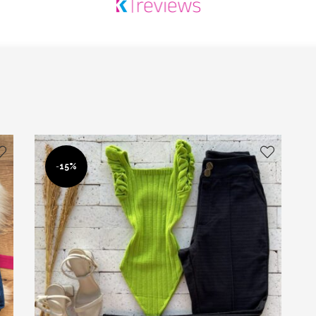
-
15%