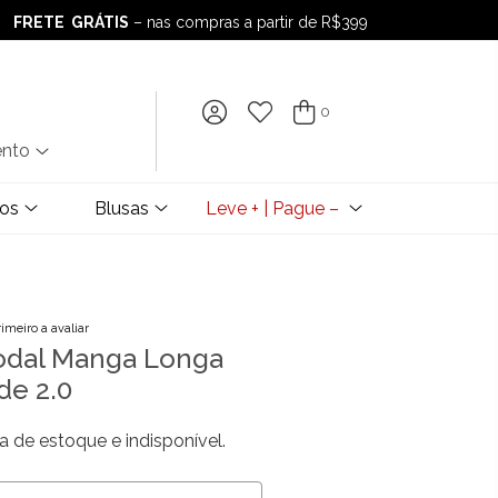
FRETE GRÁTIS
– nas compras a partir de R$399
FRETE GRÁTIS
– nas compras a partir de R$399
0
ento
dos
Blusas
Leve + | Pague –
rimeiro a avaliar
Modal Manga Longa
de 2.0
a de estoque e indisponível.