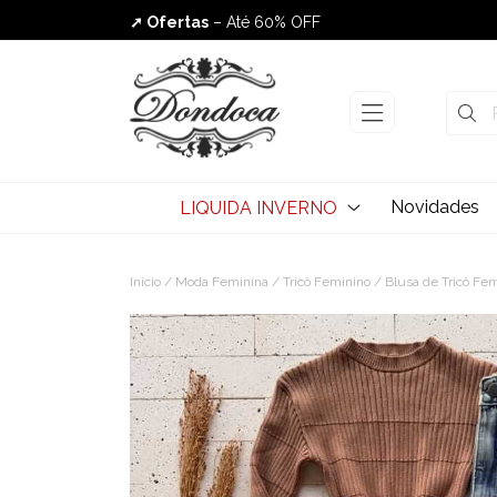
➚ Ofertas
– Até 60% OFF
Envio Rápido
Novidades
LIQUIDA INVERNO
Início
/
Moda Feminina
/
Tricô Feminino
/
Blusa de Tricô Fe