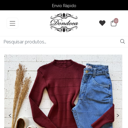
Envio Rápido
➚ Ofertas
– Até 60% OFF
0
‹
›