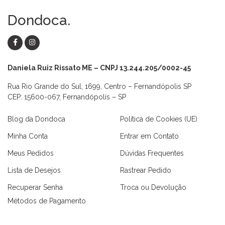
Dondoca.
Daniela Ruiz Rissato ME – CNPJ 13.244.205/0002-45
Rua Rio Grande do Sul, 1699, Centro – Fernandópolis SP
CEP: 15600-067, Fernandópolis – SP
Blog da Dondoca
Política de Cookies (UE)
Minha Conta
Entrar em Contato
Meus Pedidos
Dúvidas Frequentes
Lista de Desejos
Rastrear Pedido
Recuperar Senha
Troca ou Devolução
Métodos de Pagamento
as
Macaquinhos
Blusas
Vestidos
Calças
Conjuntos