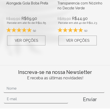
Alongada Gola Boba Preta
Transparencia com Nózinho
no Decote Verde
R$
69,90
R$
44,90
R$
119,90
R$
89,90
Parcele em até 6x de
R$
11,65
Parcele em até 4x de
R$
11,23
(1)
(1)
VER OPÇÕES
VER OPÇÕES
Inscreva-se na nossa Newsletter
E receba as últimas novidades!
Enviar