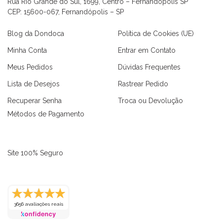
Rua Rio Grande do Sul, 1699, Centro – Fernandópolis SP
CEP: 15600-067, Fernandópolis – SP
Blog da Dondoca
Política de Cookies (UE)
Minha Conta
Entrar em Contato
Meus Pedidos
Dúvidas Frequentes
Lista de Desejos
Rastrear Pedido
Recuperar Senha
Troca ou Devolução
Métodos de Pagamento
Site 100% Seguro
as
Macaquinhos
Blusas
Vestidos
Calças
Conjuntos
3656 avaliações reais