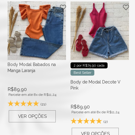
Body Modal Babados na
2 por R$75.90 cada
Manga Laranja
Best Seller
Body de Modal Decote V
Pink
R$
89,90
Parcele em até 8x de
R$
11,24
(21)
R$
89,90
Parcele em até 8x de
R$
11,24
VER OPÇÕES
(2)
VER OPÇÕES