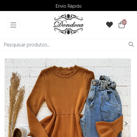
Envio Rápido
➚ Ofertas
– Até 60% OFF
0
‹
›