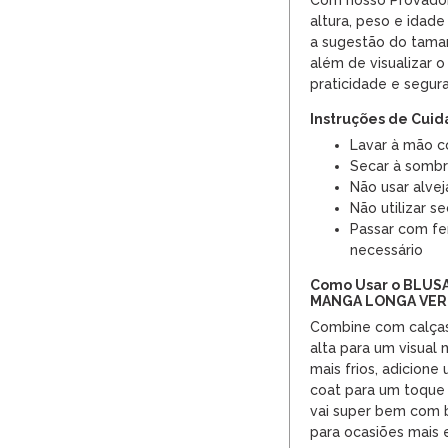
Com nosso Provador 
altura, peso e idad
a sugestão do taman
além de visualizar o
praticidade e segur
Instruções de Cui
Lavar à mão c
Secar à sombr
Não usar alvej
Não utilizar s
Passar com fe
necessário
Como Usar o BLUS
MANGA LONGA VER
Combine com calças d
alta para um visual 
mais frios, adicione
coat para um toque 
vai super bem com b
para ocasiões mais 