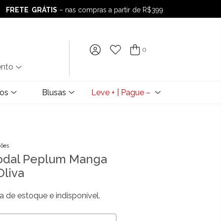
FRETE GRÁTIS
– nas compras a partir de R$399
FRETE GRÁTIS
– nas compras a partir de R$399
0
ento
dos
Blusas
Leve + | Pague –
ções
Modal Peplum Manga
Oliva
a de estoque e indisponível.