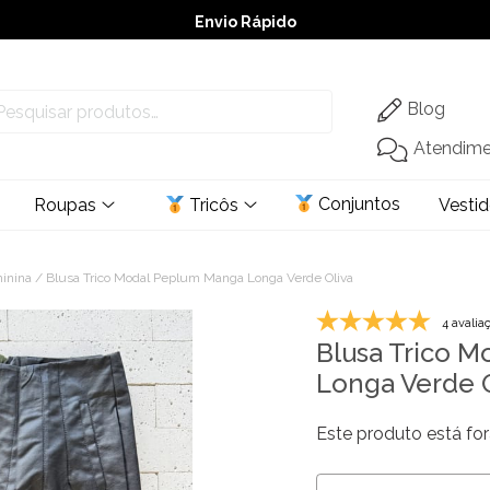
Envio Rápido
➚ Ofertas
– Até 60% OFF
Blog
Atendim
Conjuntos
Roupas
Tricôs
Vesti
minina
/ Blusa Trico Modal Peplum Manga Longa Verde Oliva
4 avalia
Blusa Trico 
Longa Verde 
Este produto está for