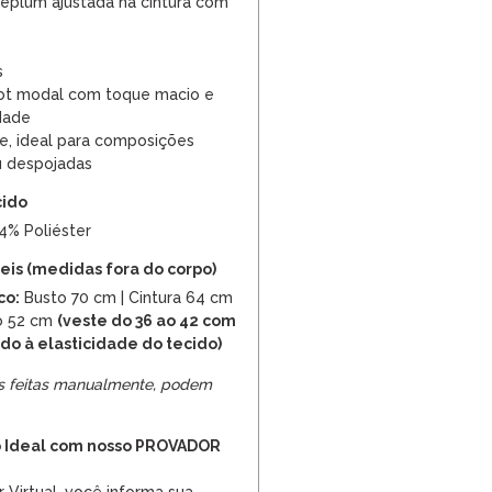
plum ajustada na cintura com
s
cot modal com toque macio e
dade
te, ideal para composições
u despojadas
cido
14% Poliéster
is (medidas fora do corpo)
co:
Busto 70 cm | Cintura 64 cm
o 52 cm
(veste do 36 ao 42 com
do à elasticidade do tecido)
s feitas manualmente, podem
 Ideal com nosso PROVADOR