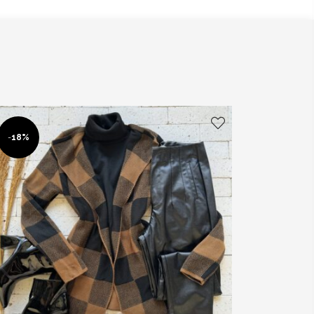
-
18%