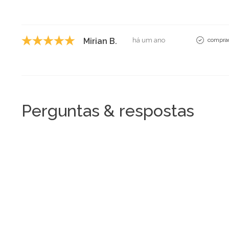
Mirian B.
há um ano
comprad
Perguntas & respostas