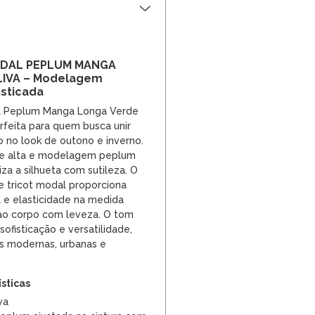
ODAL PEPLUM MANGA
IVA – Modelagem
isticada
al Peplum Manga Longa Verde
rfeita para quem busca unir
o no look de outono e inverno.
e alta e modelagem peplum
iza a silhueta com sutileza. O
 tricot modal proporciona
 e elasticidade na medida
 ao corpo com leveza. O tom
sofisticação e versatilidade,
s modernas, urbanas e
ísticas
va