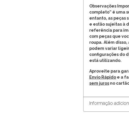
Observações Impor
completo” é uma s
entanto, as peças
e estão sujeitas à 
referência para im
com peças que você
roupa.
Além disso, 
podem variar lige
configurações do d
está utilizando.
Aproveite para ga
Envio Rápido
e a f
sem juros
no cartão
Informação adicion