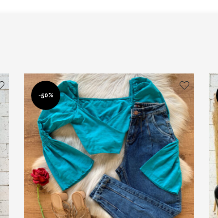
-
50%