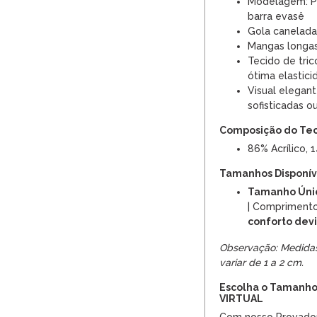
Modelagem: Pe
barra evasê
Gola canelada
Mangas longa
Tecido de tri
ótima elastici
Visual elegan
sofisticadas o
Composição do Te
86% Acrílico, 
Tamanhos Disponíve
Tamanho Úni
| Compriment
conforto devi
Observação: Medida
variar de 1 a 2 cm.
Escolha o Tamanho
VIRTUAL