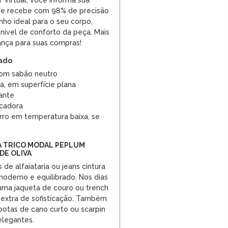
Virtual, você informa sua
e e recebe com 98% de precisão
ho ideal para o seu corpo,
 nível de conforto da peça. Mais
ança para suas compras!
dado
om sabão neutro
a, em superfície plana
ante
ecadora
rro em temperatura baixa, se
A TRICO MODAL PEPLUM
DE OLIVA
e alfaiataria ou jeans cintura
moderno e equilibrado. Nos dias
 uma jaqueta de couro ou trench
extra de sofisticação. Também
otas de cano curto ou scarpin
elegantes.