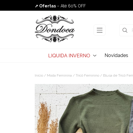
➚ Ofertas
– Até 60% OFF
Envio Rápido
Novidades
LIQUIDA INVERNO
Início
/
Moda Feminina
/
Tricô Feminino
/
Blusa de Tricô Fe