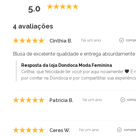
5.0
4 avaliações
Cinthia B.
há um ano
compr
Blusa de excelente qualidade e entrega absurdamente 
Resposta da loja Dondoca Moda Feminina
Cinthia, que felicidade ter você por aqui novamente!
É m
por confiar na Dondoca e por compartilhar sua experiênc
Patricia B.
há um ano
compr
Ceres W.
há um ano
comprad