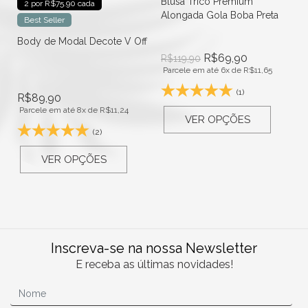
Blusa Trico Premium
2 por R$75.90 cada
Alongada Gola Boba Preta
Best Seller
Body de Modal Decote V Off
R$
69,90
R$
119,90
Parcele em até 6x de
R$
11,65
(1)
R$
89,90
Parcele em até 8x de
R$
11,24
VER OPÇÕES
(2)
VER OPÇÕES
Inscreva-se na nossa Newsletter
E receba as últimas novidades!