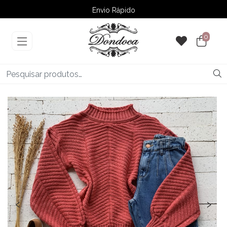
Envio Rápido
➚ Ofertas
– Até 60% OFF
0
‹
›