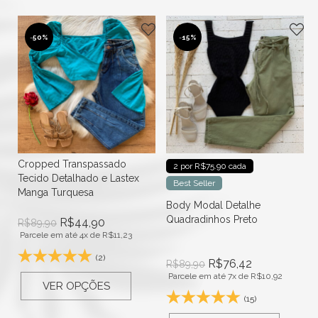
-
50%
-
15%
Cropped Transpassado
2 por R$75.90 cada
Tecido Detalhado e Lastex
Best Seller
Manga Turquesa
Body Modal Detalhe
Quadradinhos Preto
R$
44,90
R$
89,90
Parcele em até 4x de
R$
11,23
(2)
R$
76,42
R$
89,90
Parcele em até 7x de
R$
10,92
VER OPÇÕES
(15)