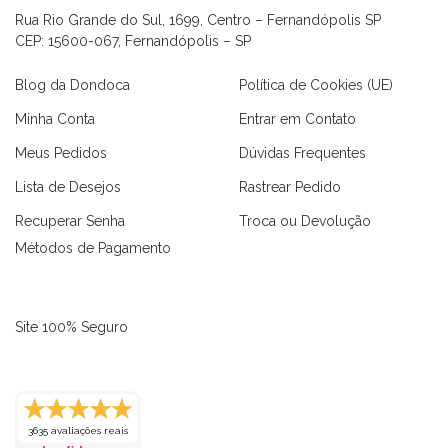
Rua Rio Grande do Sul, 1699, Centro – Fernandópolis SP
CEP: 15600-067, Fernandópolis – SP
Blog da Dondoca
Política de Cookies (UE)
Minha Conta
Entrar em Contato
Meus Pedidos
Dúvidas Frequentes
Lista de Desejos
Rastrear Pedido
Recuperar Senha
Troca ou Devolução
Métodos de Pagamento
Site 100% Seguro
as
Macaquinhos
Blusas
Vestidos
Calças
Conjuntos
3635 avaliações reais