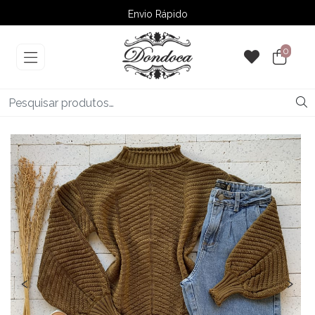
Envio Rápido
➚ Ofertas
– Até 60% OFF
0
‹
›