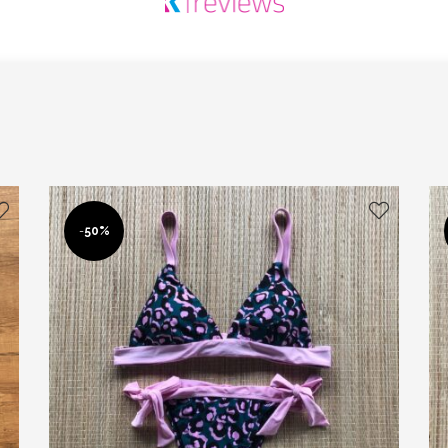
-
50%