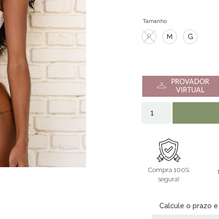
Tamanho
P
M
G
PROVADOR
VIRTUAL
Compra 100%
segura!
Calcule o prazo e