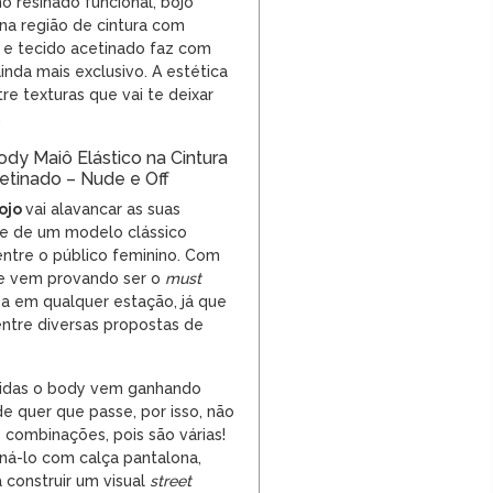
o resinado funcional, bojo
 na região de cintura com
 e tecido acetinado faz com
nda mais exclusivo. A estética
re texturas que vai te deixar
.
dy Maiô Elástico na Cintura
etinado – Nude e Off
ojo
vai alavancar as suas
e de um modelo clássico
ntre o público feminino. Com
e vem provando ser o
must
a em qualquer estação, já que
entre diversas propostas de
idas o body vem ganhando
e quer que passe, por isso, não
combinações, pois são várias!
á-lo com calça pantalona,
 construir um visual
street