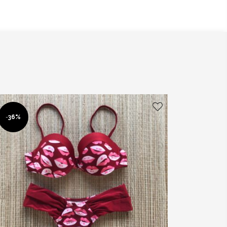
-
36%