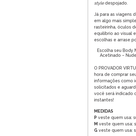
style
despojado.
Já para as viagens d
em algo mais simp
rasteirinha,
óculos d
equilíbrio ao visual
escolhas e arrase p
Escolha seu Body M
Acetinado – Nud
O PROVADOR VIRTUAL
hora de comprar seu
informações como i
solicitados e agua
você será indicado
instantes!
MEDIDAS
P
veste quem usa: s
M
veste quem usa: s
G
veste quem usa: s