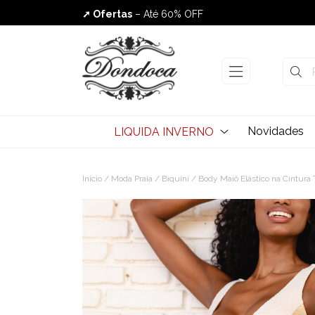
➚ Ofertas
– Até 60% OFF
Envio Rápido
Novidades
LIQUIDA INVERNO
Início
/
Moda Praia
/
Biquíni
/ Body Maiô Elástico na Cintura 