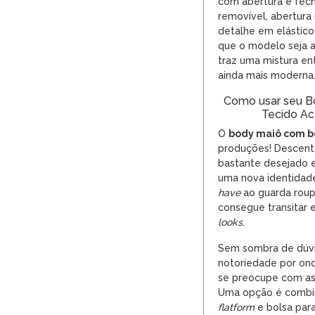
com abertura e fech
removível, abertura
detalhe em elástico
que o modelo seja ai
traz uma mistura ent
ainda mais moderna
Como usar seu Bo
Tecido Ac
O
body
maiô com b
produções! Descent
bastante desejado e
uma nova identidad
have
ao guarda roup
consegue transitar 
looks
.
Sem sombra de dúv
notoriedade por ond
se preocupe com as 
Uma opção é combin
flatform
e bolsa para