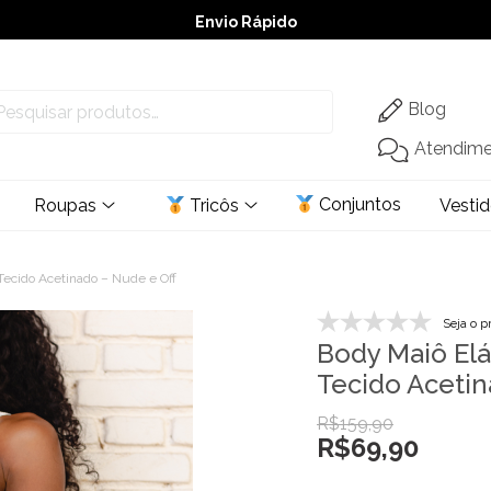
Envio Rápido
➚ Ofertas
– Até 60% OFF
Blog
Atendim
Conjuntos
Roupas
Tricôs
Vesti
Tecido Acetinado – Nude e Off
Seja o p
Body Maiô Elá
Tecido Acetin
R$
159,90
R$
69,90