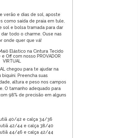
e verão e dias de sol, aposte
les como
saída de praia
em tule,
e sol
e bolsa tramada para dar
 e dar todo o charme. Ouse nas
or onde quer que vá!
aiô Elástico na Cintura Tecido
e e Off com nosso PROVADOR
VIRTUAL
 chegou para te ajudar na
 biquíni. Preencha suas
dade, altura e peso nos campos
rde. O tamanho adequado para
 com 98% de precisão em alguns
utiã 40/42 e calça 34/36
utiã 42/44 e calça 38/40
utiã
44/46 e calça
42/44