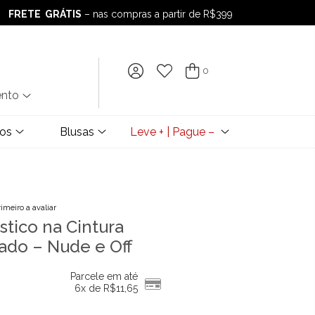
FRETE GRÁTIS
– nas compras a partir de R$399
FRETE GRÁTIS
– nas compras a partir de R$399
0
ento
dos
Blusas
Leve + | Pague –
rimeiro a avaliar
stico na Cintura
ado – Nude e Off
Parcele em até
6x de
R$
11,65