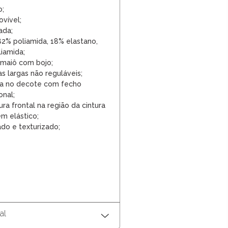
o;
ovível;
ada;
2% poliamida, 18% elastano,
iamida;
maiô com bojo;
s largas não reguláveis;
ra no decote com fecho
onal;
a frontal na região da cintura
m elástico;
do e texturizado;
al