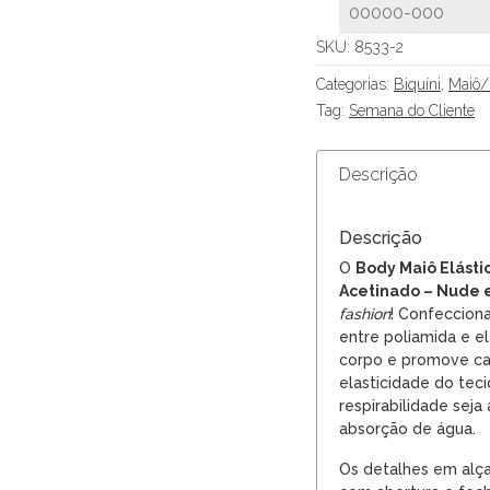
SKU:
8533-2
Categorias:
Biquíni
,
Maiô
Tag:
Semana do Cliente
Descrição
Descrição
O
Body Maiô Elásti
Acetinado – Nude e
fashion
! Confeccion
entre poliamida e e
corpo e promove ca
elasticidade do tec
respirabilidade seja
absorção de água.
Os detalhes em alça