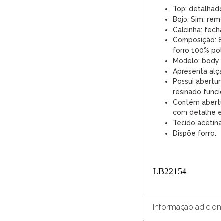
Top: detalhad
Bojo: Sim, rem
Calcinha: fech
Composição: 8
forro 100% pol
Modelo: body 
Apresenta alça
Possui abertu
resinado funci
Contém abertur
com detalhe e
Tecido acetina
Dispõe forro.
LB22154
Informação adicion