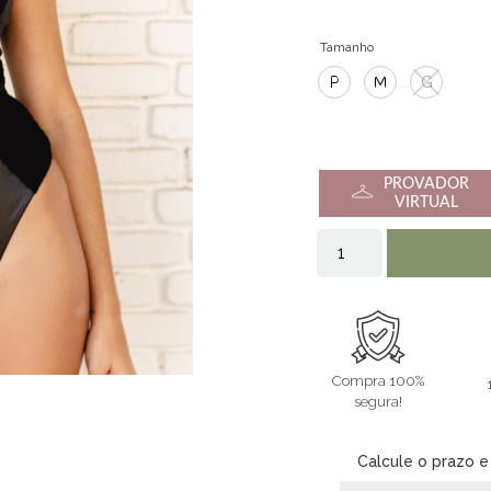
Tamanho
P
M
G
PROVADOR
VIRTUAL
Compra 100%
segura!
Calcule o prazo e