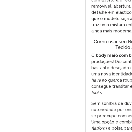
com abertura e fech
removível, abertura
detalhe em elástico
que o modelo seja ai
traz uma mistura ent
ainda mais moderna
Como usar seu Bo
Tecido 
O
body
maiô com b
produções! Descent
bastante desejado e
uma nova identidad
have
ao guarda roup
consegue transitar 
looks
.
Sem sombra de dúv
notoriedade por ond
se preocupe com as 
Uma opção é combin
flatform
e bolsa para