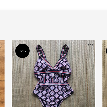
-
53%