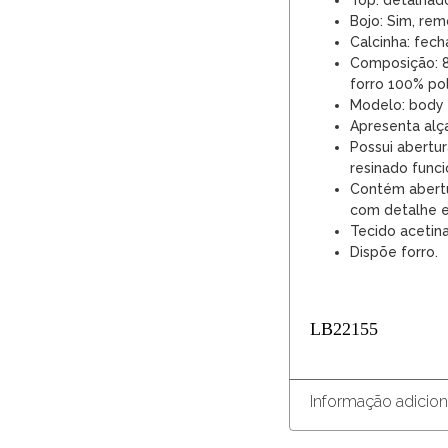
Top: detalhad
Bojo: Sim, rem
Calcinha: fech
Composição: 8
forro 100% pol
Modelo: body 
Apresenta alça
Possui abertu
resinado funci
Contém abertur
com detalhe e
Tecido acetina
Dispõe forro.
LB22155
Informação adicion