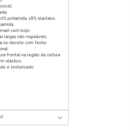
o;
ovível;
ada;
2% poliamida, 18% elastano,
iamida;
maiô com bojo;
s largas não reguláveis;
ra no decote com fecho
onal;
a frontal na região da cintura
m elástico;
do e texturizado;
al