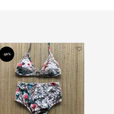
-
50%