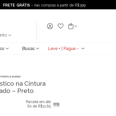
FRETE GRÁTIS
– nas compras a partir de R$399
FRETE GRÁTIS
– nas compras a partir de R$399
0
ento
dos
Blusas
Leve + | Pague –
rimeiro a avaliar
stico na Cintura
ado – Preto
Parcele em até
6x de
R$
11,65