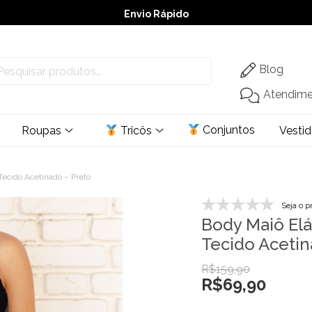
Envio Rápido
➚ Ofertas
– Até 60% OFF
Blog
Atendim
Conjuntos
Roupas
Tricôs
Vesti
Tecido Acetinado – Preto
Seja o p
Body Maiô Elá
Tecido Acetin
R$
159,90
R$
69,90