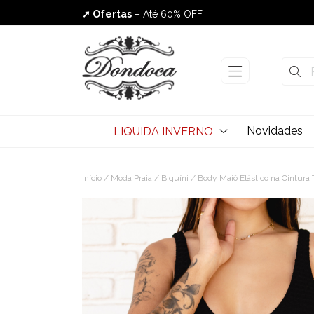
➚ Ofertas
– Até 60% OFF
Envio Rápido
Novidades
LIQUIDA INVERNO
Início
/
Moda Praia
/
Biquíni
/ Body Maiô Elástico na Cintura 