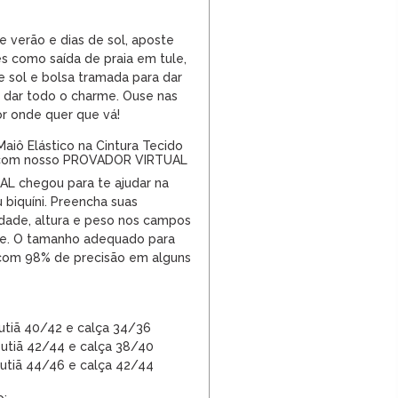
e verão e dias de sol, aposte
les como
saída de praia
em tule,
e sol
e bolsa tramada para dar
 e dar todo o charme. Ouse nas
or onde quer que vá!
aiô Elástico na Cintura Tecido
 com nosso PROVADOR VIRTUAL
 chegou para te ajudar na
 biquíni. Preencha suas
dade, altura e peso nos campos
rde. O tamanho adequado para
 com 98% de precisão em alguns
utiã 40/42 e calça 34/36
utiã 42/44 e calça 38/40
utiã
44/46 e calça
42/44