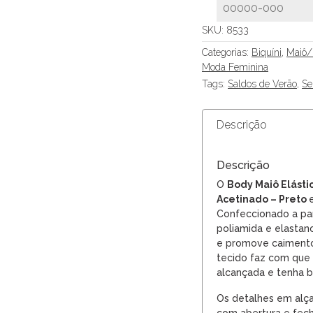
SKU:
8533
Categorias:
Biquíni
,
Maiô
Moda Feminina
Tags:
Saldos de Verão
,
Se
Descrição
Descrição
O
Body Maiô Elásti
Acetinado – Preto
Confeccionado a par
poliamida e elastan
e promove caimento 
tecido faz com que a
alcançada e tenha b
Os detalhes em alça