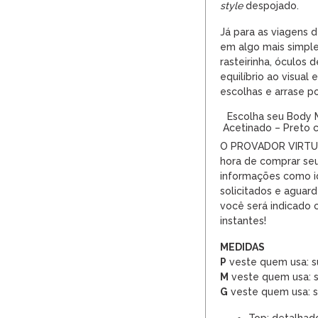
style
despojado.
Já para as viagens d
em algo mais simp
rasteirinha,
óculos d
equilíbrio ao visual
escolhas e arrase p
Escolha seu Body M
Acetinado – Preto
O PROVADOR VIRTUAL
hora de comprar seu
informações como i
solicitados e agua
você será indicado
instantes!
MEDIDAS
P
veste quem usa: s
M
veste quem usa: s
G
veste quem usa: s