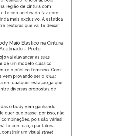
o resinado funcional, bojo
 na região de cintura com
 e tecido acetinado faz com
nda mais exclusivo. A estética
re texturas que vai te deixar
.
dy Maiô Elástico na Cintura
Acetinado – Preto
ojo
vai alavancar as suas
e de um modelo clássico
ntre o público feminino. Com
e vem provando ser o
must
a em qualquer estação, já que
entre diversas propostas de
idas o body vem ganhando
e quer que passe, por isso, não
combinações, pois são várias!
á-lo com calça pantalona,
 construir um visual
street