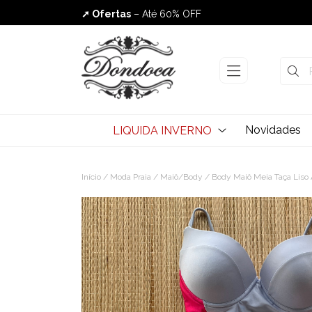
➚ Ofertas
– Até 60% OFF
Envio Rápido
Novidades
LIQUIDA INVERNO
Início
/
Moda Praia
/
Maiô/Body
/ Body Maiô Meia Taça Liso 