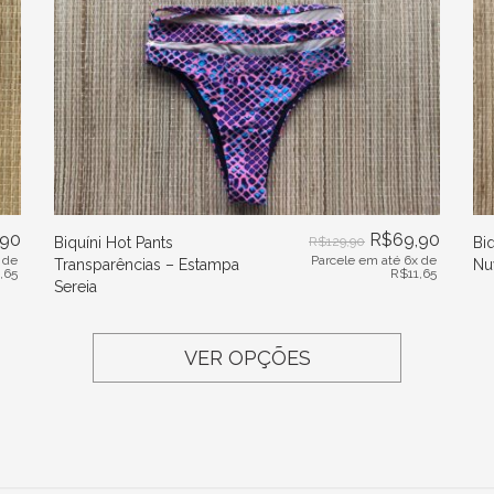
,90
R$
69,90
Biquíni Hot Pants
R$
129,90
Bi
 de
Parcele em até 6x de
Transparências – Estampa
Nu
1,65
R$
11,65
Sereia
VER OPÇÕES