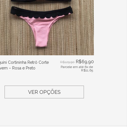
R$
69,90
quíni Cortininha Retrô Corte
R$
129,90
Parcele em até 6x de
vem – Rosa e Preto
R$
11,65
VER OPÇÕES