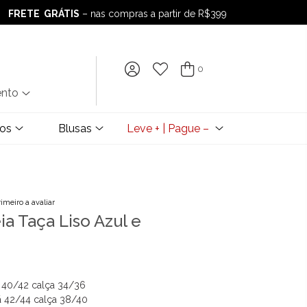
FRETE GRÁTIS
– nas compras a partir de R$399
FRETE GRÁTIS
– nas compras a partir de R$399
0
ento
dos
Blusas
Leve + | Pague –
rimeiro a avaliar
a Taça Liso Azul e
ã 40/42 calça 34/36
ã 42/44 calça 38/40