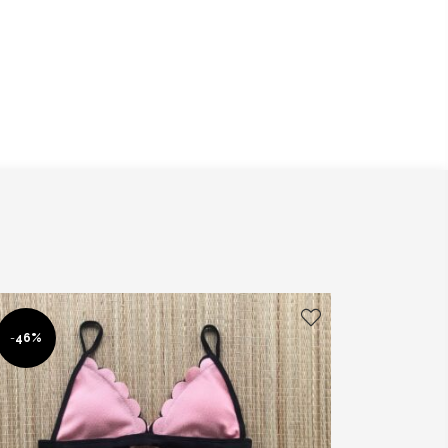
-
46%