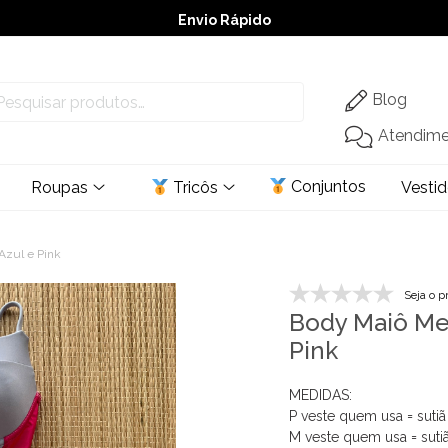
Envio Rápido
➚ Ofertas
– Até 60% OFF
Blog
Atendim
Conjuntos
Roupas
Tricôs
Vesti
Azul e Pink
Seja o p
Body Maiô Mei
Pink
MEDIDAS:
P veste quem usa = suti
M veste quem usa = suti