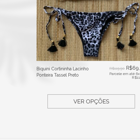
R$
69
Biquini Cortininha Lacinho
R$
119,90
Parcele em até 6x
Ponteira Tassel Preto
R$
1
VER OPÇÕES