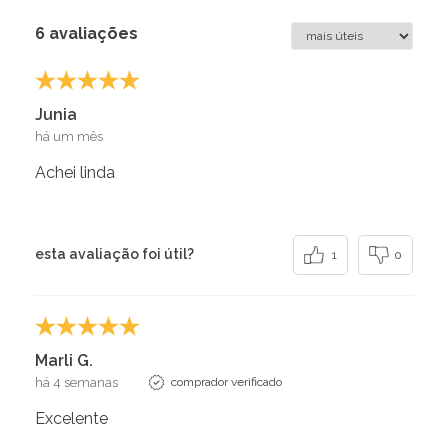
6 avaliações
Junia
há um mês
Achei linda
esta avaliação foi útil?
1
0
Marli G.
há 4 semanas
comprador verificado
Excelente