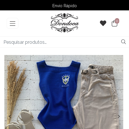
Envio Rápido
➚ Ofertas
– Até 60% OFF
0
‹
›