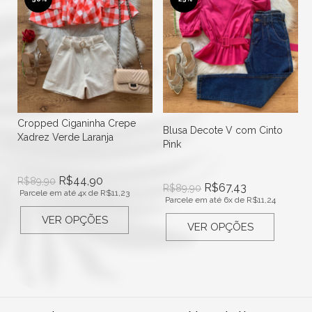
Cropped Ciganinha Crepe
Blusa Decote V com Cinto
Xadrez Verde Laranja
Pink
R$
44,90
R$
89,90
R$
67,43
R$
89,90
Parcele em até 4x de
R$
11,23
Parcele em até 6x de
R$
11,24
VER OPÇÕES
VER OPÇÕES