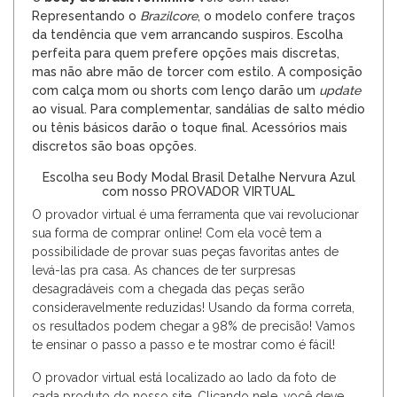
Representando o
Brazilcore
, o modelo confere traços
da tendência que vem arrancando suspiros. Escolha
perfeita para quem prefere opções mais discretas,
mas não abre mão de torcer com estilo. A composição
com
calça mom
ou shorts com lenço darão um
update
ao visual. Para complementar, sandálias de salto médio
ou tênis básicos darão o toque final.
Acessórios
mais
discretos são boas opções.
Escolha seu Body Modal Brasil Detalhe Nervura Azul
com nosso PROVADOR VIRTUAL
O provador virtual é uma ferramenta que vai revolucionar
sua forma de comprar online! Com ela você tem a
possibilidade de provar suas peças favoritas antes de
levá-las pra casa. As chances de ter surpresas
desagradáveis com a chegada das peças serão
consideravelmente reduzidas! Usando da forma correta,
os resultados podem chegar a 98% de precisão! Vamos
te ensinar o passo a passo e te mostrar como é fácil!
O provador virtual está localizado ao lado da foto de
cada produto do nosso site. Clicando nele, você deve