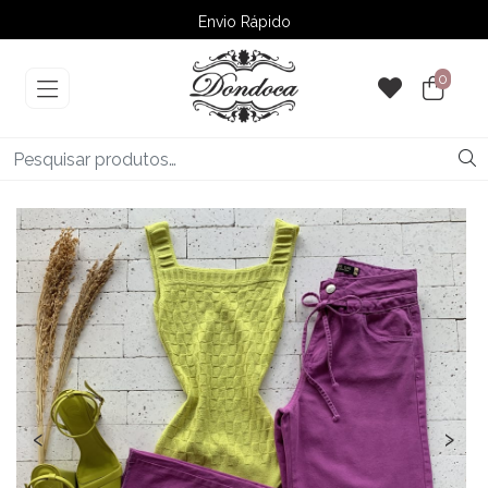
Envio Rápido
➚ Ofertas
– Até 60% OFF
0
‹
›