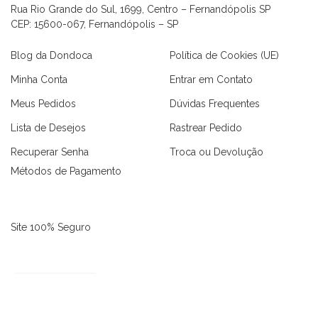
Rua Rio Grande do Sul, 1699, Centro – Fernandópolis SP
CEP: 15600-067, Fernandópolis – SP
Blog da Dondoca
Política de Cookies (UE)
Minha Conta
Entrar em Contato
Meus Pedidos
Dúvidas Frequentes
Lista de Desejos
Rastrear Pedido
Recuperar Senha
Troca ou Devolução
Métodos de Pagamento
as
Macaquinhos
Blusas
Vestidos
Calças
Conjuntos
Site 100% Seguro
3646 avaliações reais