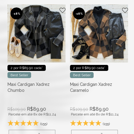
-
18%
-
18%
2 por R$89.90 cada*
2 por R$89.90 cada*
Best Seller
Best Seller
Maxi Cardigan Xadrez
Maxi Cardigan Xadrez
Chumbo
Caramelo
R$
89,90
R$
89,90
R$
109,90
R$
109,90
Parcele em até 8x de
R$
11,24
Parcele em até 8x de
R$
11,24
(155)
(155)