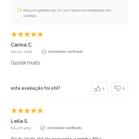
Resumo gerado por I.A. com base nas avaliações dos
clientes
Carina C.
há um mês
comprador verificado
Gostei muito
esta avaliação foi útil?
0
0
Leila S.
há um ano
comprador verificado