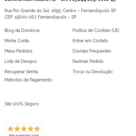
Rua Rio Grande do Sul, 1699, Centro – Fernandópolis SP
CEP: 15600-067, Fernandópolis – SP
Blog da Dondoca
Política de Cookies (UE)
Minha Conta
Entrar em Contato
Meus Pedidos
Dúvidas Frequentes
Lista de Desejos
Rastrear Pedido
Recuperar Senha
Troca ou Devolução
Métodos de Pagamento
Site 100% Seguro
as
Macaquinhos
Blusas
Vestidos
Calças
Conjuntos
3635 avaliações reais