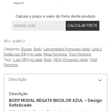
segura!
Calcule o prazo e valor do frete deste produto
SKU:
11380-7
Categorias:
Blusas
,
Body
,
Lançamentos Primavera-Verão
,
Leve 2
Bodies por R$75,90 cada
,
Moda Feminina
,
Tricô Feminino
Tags:
2 por R$75.90 cada
,
Body
,
NEW Primavera Verão
,
Tricô
Feminino
Descrição
Descrição
BODY MODAL REGATA BICOLOR AZUL – Design
Sofisticado