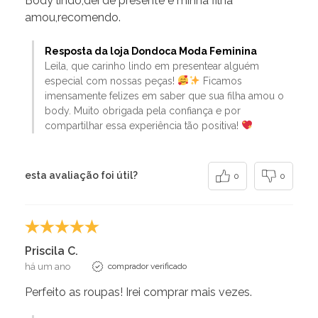
Body lindo,dei de presente e minha filha
amou,recomendo.
Resposta da loja Dondoca Moda Feminina
Leila, que carinho lindo em presentear alguém
especial com nossas peças!
Ficamos
imensamente felizes em saber que sua filha amou o
body. Muito obrigada pela confiança e por
compartilhar essa experiência tão positiva!
esta avaliação foi útil?
0
0
Priscila C.
há um ano
comprador verificado
Perfeito as roupas! Irei comprar mais vezes.