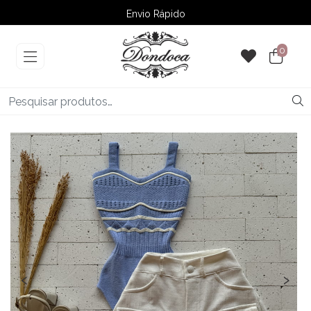
Envio Rápido
➚ Ofertas
– Até 60% OFF
0
‹
›