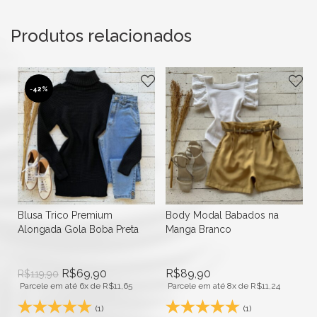
Produtos relacionados
-
42%
Blusa Trico Premium
Body Modal Babados na
Alongada Gola Boba Preta
Manga Branco
R$
69,90
R$
89,90
R$
119,90
Parcele em até 6x de
R$
11,65
Parcele em até 8x de
R$
11,24
(1)
(1)