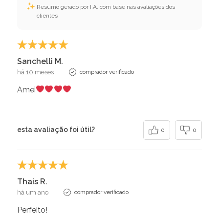
Resumo gerado por I.A. com base nas avaliações dos
clientes
Sanchelli M.
há 10 meses
comprador verificado
Amei
esta avaliação foi útil?
0
0
Thais R.
há um ano
comprador verificado
Perfeito!