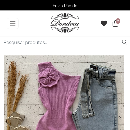
Envio Rápido
➚ Ofertas
– Até 60% OFF
0
‹
›