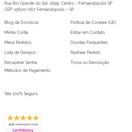
Rua Rio Grande do Sul, 1699, Centro – Fernandópolis SP
CEP: 15600-067, Fernandópolis – SP
Blog da Dondoca
Política de Cookies (UE)
Minha Conta
Entrar em Contato
Meus Pedidos
Dúvidas Frequentes
Lista de Desejos
Rastrear Pedido
Recuperar Senha
Troca ou Devolução
Métodos de Pagamento
Site 100% Seguro
as
Macaquinhos
Blusas
Vestidos
Calças
Conjuntos
3646 avaliações reais