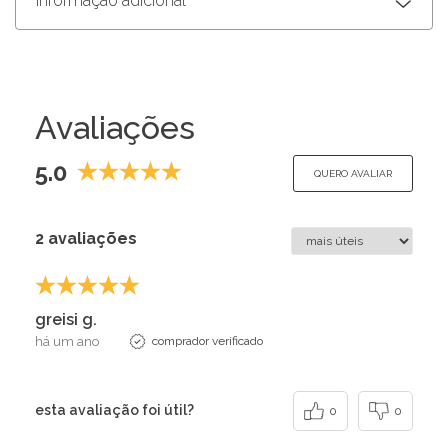
Informação adicional
Avaliações
5.0
QUERO AVALIAR
2 avaliações
greisi g.
há um ano
comprador verificado
esta avaliação foi útil?
0
0