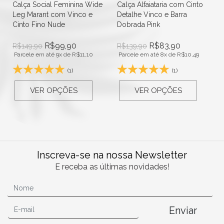
um
Calça Social Feminina Wide
Calça Alfaiataria com Cinto
Leg Marant com Vinco e
Detalhe Vinco e Barra
Cinto Fino Nude
Dobrada Pink
R$
99,90
R$
83,90
R$
149,90
R$
139,90
Parcele em até 9x de
R$
11,10
Parcele em até 8x de
R$
10,49
(1)
(1)
VER OPÇÕES
VER OPÇÕES
Inscreva-se na nossa Newsletter
E receba as últimas novidades!
Enviar