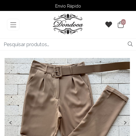
Envio Rápido
➚ Ofertas
– Até 60% OFF
0
‹
›