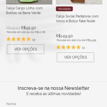
Calça Cargo Linho com
Novidade
Botões na Barra Verde
Calça Social Pantalona com
Vinco e Bolso Fake Nude
R$
95,90
R$
159,90
Parcele em até 9x de
R$
10,66
R$
149,90
(3)
Parcele em até 10x de
R$
14,99
(1)
VER OPÇÕES
VER OPÇÕES
Inscreva-se na nossa Newsletter
E receba as últimas novidades!