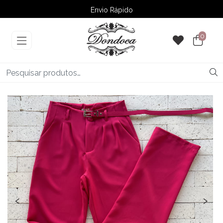
Envio Rápido
➚ Ofertas
– Até 60% OFF
0
‹
›