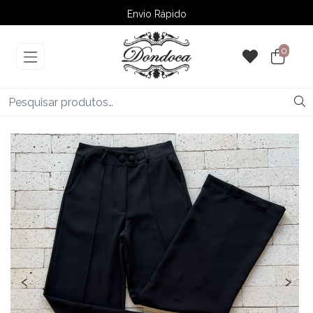
Envio Rápido
➚ Ofertas
– Até 60% OFF
0
‹
›