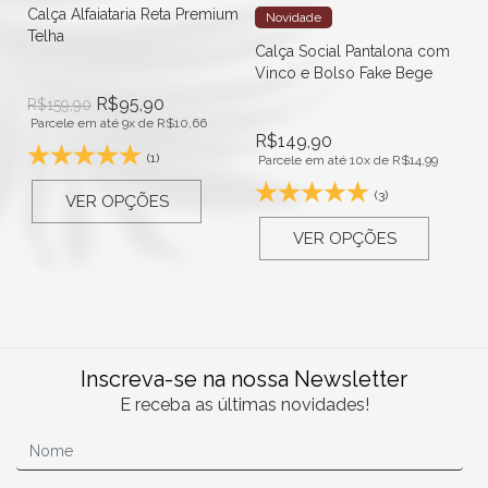
Calça Alfaiataria Reta Premium
Novidade
Telha
Calça Social Pantalona com
Vinco e Bolso Fake Bege
R$
95,90
R$
159,90
Parcele em até 9x de
R$
10,66
R$
149,90
(1)
Parcele em até 10x de
R$
14,99
(3)
VER OPÇÕES
VER OPÇÕES
Inscreva-se na nossa Newsletter
E receba as últimas novidades!