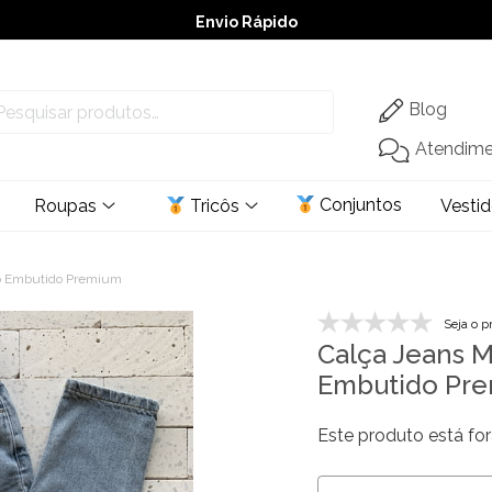
Envio Rápido
➚ Ofertas
– Até 60% OFF
Blog
Atendim
Conjuntos
Roupas
Tricôs
Vesti
o Embutido Premium
Seja o p
Calça Jeans 
Embutido Pr
Este produto está for