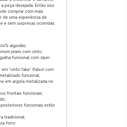
a peça desejada. Então isso
 pode comprar com mais
ar de uma experiência de
 e sem surpresas ocorridas.
100% algodão;
 mom jeans com cinto;
guilha funcional com zíper
 em “cinto fake” (falso) com
metalizado funcional;
e em argola metalizada no
os frontais funcionais;
do;
osteriores funcionais estilo
a tradicional;
za forro.