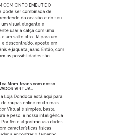
M COM CINTO EMBUTIDO
 e pode ser combinada de
ependendo da ocasião e do seu
a um visual elegante e
mente usar a calça com uma
 e um salto alto. Já para um
o e descontraído, aposte em
tênis e jaqueta jeans. Então, com
mom
as possibilidades são
alça Mom Jeans com nosso
VADOR VIRTUAL
 a Loja Dondoca está aqui para
 de roupas online muito mais
dor Virtual é simples, basta
tura e peso, e nossa inteligência
to. Por fim o algoritmo usa dados
m características físicas
udar a encontrar o tamanho