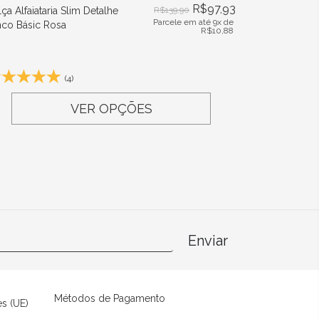
R$
97,93
ça Alfaiataria Slim Detalhe
R$
139,90
Parcele em até 9x de
nco Básic Rosa
R$
10,88
(4)
VER OPÇÕES
Enviar
Métodos de Pagamento
es (UE)