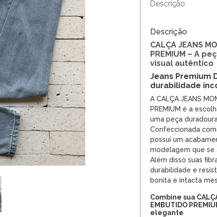
Descrição
Descrição
CALÇA JEANS M
PREMIUM – A peç
visual autêntico
Jeans Premium D
durabilidade in
A CALÇA JEANS MO
PREMIUM é a escolh
uma peça duradoura 
Confeccionada co
possui um acabamen
modelagem que se a
Além disso suas fibr
durabilidade e resi
bonita e intacta me
Combine sua CALÇ
EMBUTIDO PREMIUM
elegante