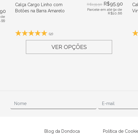
R$
95,90
Calça Cargo Linho com
R$
159,90
Cal
Parcele em até 9x de
,90
Botões na Barra Amarelo
Vi
R$
10,66
 de
4,99
(2)
VER OPÇÕES
Blog da Dondoca
Política de Cooki