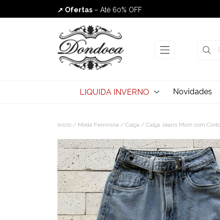
➚ Ofertas
– Até 60% OFF
Envio Rápido
Novidades
LIQUIDA INVERNO
Início
/
Moda Feminina
/
Calça
/ Calça Jeans Mom com Cint