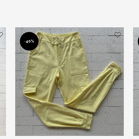
-
40%