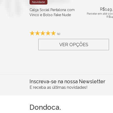
Novidade
R$
149
Calça Social Pantalona com
Parcele em até 10x
Vinco e Bolso Fake Nude
R$
1
(1)
VER OPÇÕES
Inscreva-se na nossa Newsletter
E receba as últimas novidades!
Dondoca.