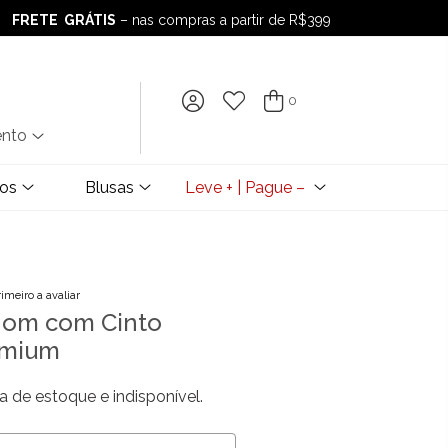
FRETE GRÁTIS
– nas compras a partir de R$399
FRETE GRÁTIS
– nas compras a partir de R$399
0
ento
dos
Blusas
Leve + | Pague –
rimeiro a avaliar
Mom com Cinto
emium
a de estoque e indisponível.