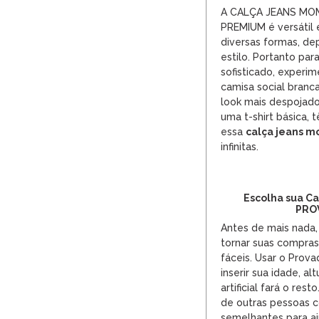
A CALÇA JEANS MO
PREMIUM é versátil
diversas formas, d
estilo. Portanto par
sofisticado, experi
camisa social branca
look mais despojad
uma t-shirt básica, 
essa
calça jeans 
infinitas.
Escolha sua C
PRO
Antes de mais nada,
tornar suas compras
fáceis. Usar o Prova
inserir sua idade, al
artificial fará o res
de outras pessoas co
semelhantes para aj