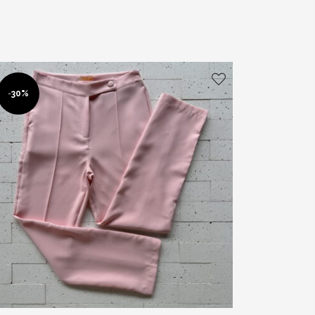
-
30%