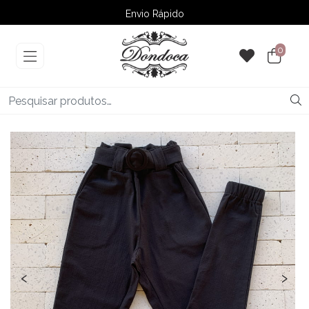
Envio Rápido
➚ Ofertas
– Até 60% OFF
0
‹
›