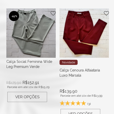
-
15%
Calça Social Feminina Wide
Novidade
Leg Premium Verde
Calça Cenoura Alfaiataria
Luxo Marsala
R$
152,91
R$
179,90
Parcele em até 10x de
R$
15,29
R$
139,90
Parcele em até 10x de
R$
13,99
VER OPÇÕES
(3)
VER OPÇÕES