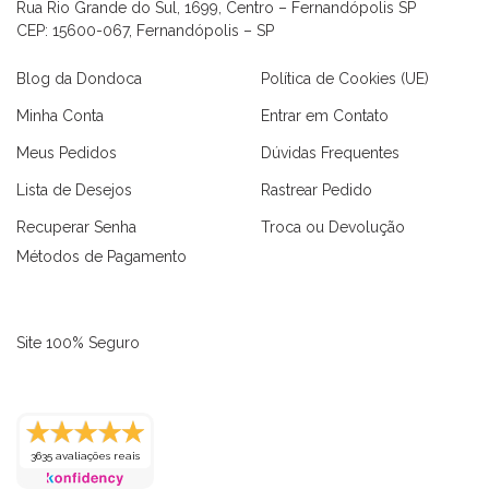
Rua Rio Grande do Sul, 1699, Centro – Fernandópolis SP
CEP: 15600-067, Fernandópolis – SP
Blog da Dondoca
Política de Cookies (UE)
Minha Conta
Entrar em Contato
Meus Pedidos
Dúvidas Frequentes
Lista de Desejos
Rastrear Pedido
Recuperar Senha
Troca ou Devolução
Métodos de Pagamento
Site 100% Seguro
as
Macaquinhos
Blusas
Vestidos
Calças
Conjuntos
3635 avaliações reais