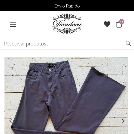
Envio Rápido
➚ Ofertas
– Até 60% OFF
0
‹
›