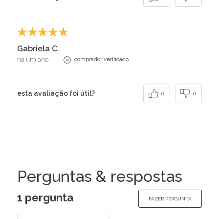
Gabriela C.
há um ano
comprador verificado
esta avaliação foi útil?
0
0
Perguntas & respostas
1 pergunta
FAZER PERGUNTA