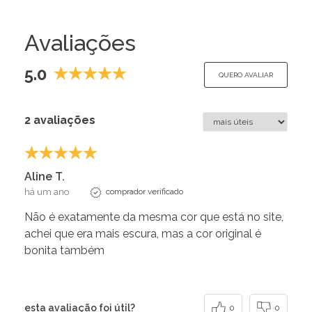
Avaliações
5.0
QUERO AVALIAR
2 avaliações
Aline T.
há um ano
comprador verificado
Não é exatamente da mesma cor que está no site,
achei que era mais escura, mas a cor original é
bonita também
esta avaliação foi útil?
0
0