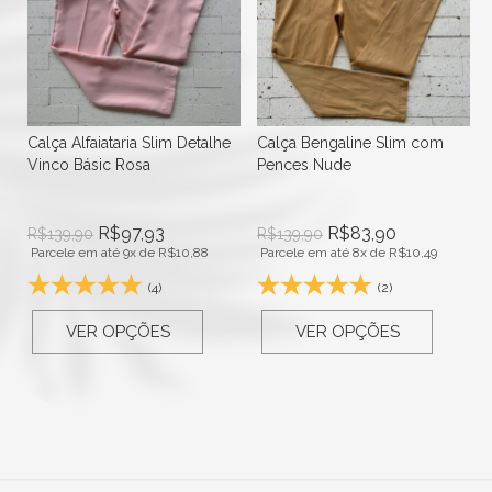
lhe
Calça Bengaline Slim com
Novidade
Pences Nude
Calça Social Pantalona com
Vinco e Bolso Fake Bege
R$
83,90
R$
139,90
Parcele em até 8x de
R$
10,49
R$
149,90
(2)
Parcele em até 10x de
R$
14,99
(3)
VER OPÇÕES
VER OPÇÕES