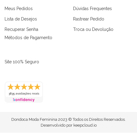
Meus Pedidos
Dúvidas Frequentes
Lista de Desejos
Rastrear Pedido
Recuperar Senha
Troca ou Devolução
Métodos de Pagamento
Site 100% Seguro
3635 avaliações reais
as
Macaquinhos
Blusas
Vestidos
Calças
Conjuntos
Dondoca Moda Feminina 2023 © Todos os Direitos Reservados.
Desenvolvido por
keepcloud.io