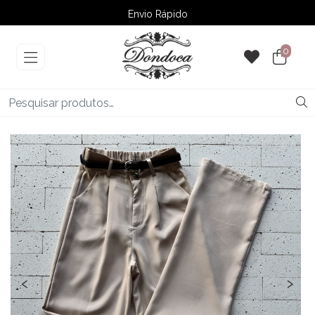
Envio Rápido
➚ Ofertas
– Até 60% OFF
0
‹
›