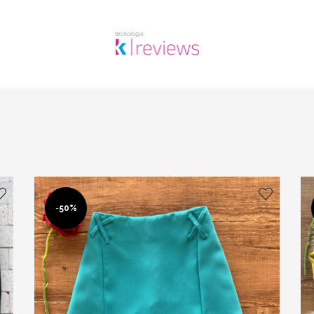
-
50%