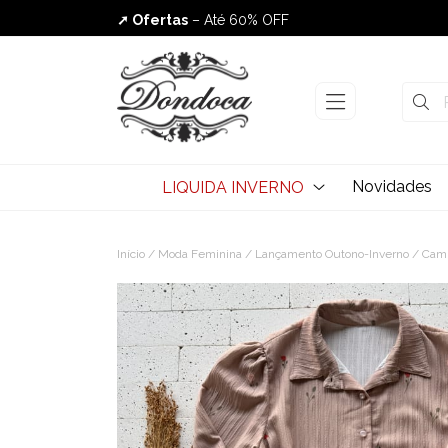
➚ Ofertas
– Até 60% OFF
Envio Rápido
Novidades
LIQUIDA INVERNO
Início
/
Moda Feminina
/
Lançamento Outono-Inverno
/ Cami