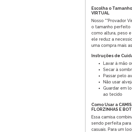
Escolha o Tamanho
VIRTUAL
Nosso **Provador Vir
o tamanho perfeito
como altura, peso e
ele reduz a necessi
uma compra mais ass
Instruções de Cui
Lavar à mão o
Secar à sombr
Passar pelo a
Não usar alvej
Guardar em loc
ao tecido
Como Usar a CAMI
FLORZINHAS E BO
Essa camisa combina
sendo perfeita par
casuais. Para um lo