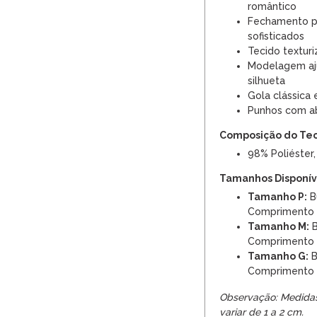
romântico
Fechamento p
sofisticados
Tecido textur
Modelagem aju
silhueta
Gola clássica 
Punhos com a
Composição do Te
98% Poliéster,
Tamanhos Disponíve
Tamanho P:
Bu
Comprimento
Tamanho M:
B
Comprimento
Tamanho G:
B
Comprimento
Observação: Medida
variar de 1 a 2 cm.