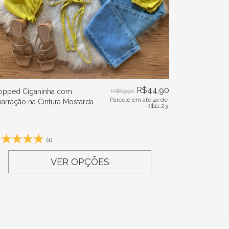
R$
44,90
opped Ciganinha com
R$
89,90
Parcele em até 4x de
arração na Cintura Mostarda
R$
11,23
(1)
VER OPÇÕES