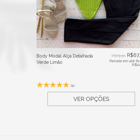
R$
67
Body Modal Alça Detalhada
R$
79,90
Parcele em até 6x
Verde Limão
R$
1
(1)
VER OPÇÕES