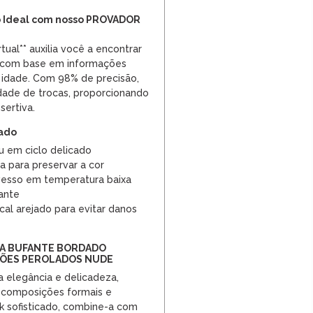
 Ideal com nosso PROVADOR
tual** auxilia você a encontrar
 com base em informações
 idade. Com 98% de precisão,
dade de trocas, proporcionando
ertiva.
dado
u em ciclo delicado
a para preservar a cor
vesso em temperatura baixa
ante
al arejado para evitar danos
SA BUFANTE BORDADO
TÕES PEROLADOS NUDE
 elegância e delicadeza,
a composições formais e
ok sofisticado, combine-a com