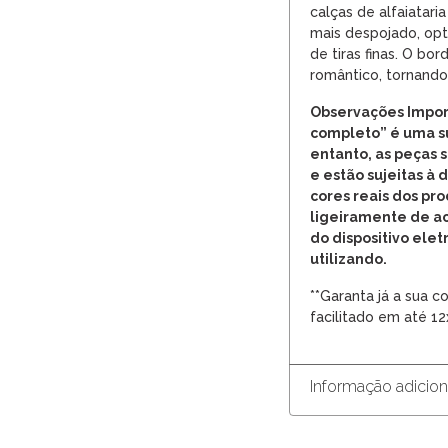
calças de alfaiataria
mais despojado, opt
de tiras finas. O bo
romântico, tornando
Observações Impor
completo” é uma s
entanto, as peças
e estão sujeitas à 
cores reais dos pr
ligeiramente de a
do dispositivo elet
utilizando.
**Garanta já a sua 
facilitado em até 12
Informação adicion