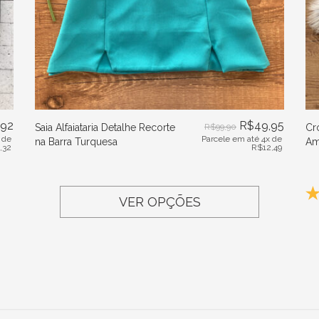
,92
R$
49,95
Saia Alfaiataria Detalhe Recorte
R$
99,90
Cr
 de
Parcele em até 4x de
na Barra Turquesa
Am
1,32
R$
12,49
VER OPÇÕES