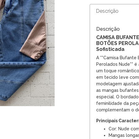
Descrição
Descrição
CAMISA BUFANT
BOTÕES PEROLAD
Sofisticada
A **Camisa Bufante 
Perolados Nude** é 
um toque romântico e
em tecido leve com 
modelagem ajustada 
as mangas bufantes
especial. O bordado
feminilidade da peç
complementam o de
Principais Caracter
Cor: Nude com
Mangas longas