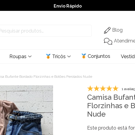
Envio Rápido
➚ Ofertas
– Até 60% OFF
Blog
Atendim
Conjuntos
Roupas
Tricôs
Vesti
sa Bufante Bordado Florzinhas e Botões Perolados Nude
1 avalia
Camisa Bufan
Florzinhas e 
Nude
Este produto está for