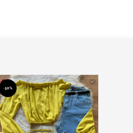
-
50%