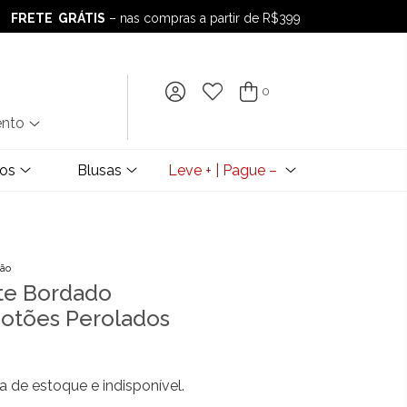
FRETE GRÁTIS
– nas compras a partir de R$399
FRETE GRÁTIS
– nas compras a partir de R$399
0
ento
dos
Blusas
Leve + | Pague –
ção
te Bordado
Botões Perolados
a de estoque e indisponível.