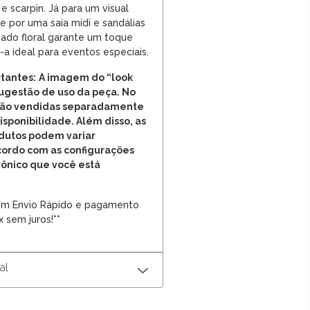
 e scarpin. Já para um visual
e por uma saia midi e sandálias
rdado floral garante um toque
-a ideal para eventos especiais.
tantes:
A imagem do “look
ugestão de uso da peça. No
 são vendidas separadamente
disponibilidade. Além disso, as
odutos podem variar
cordo com as configurações
rônico que você está
com Envio Rápido e pagamento
x sem juros!**
al