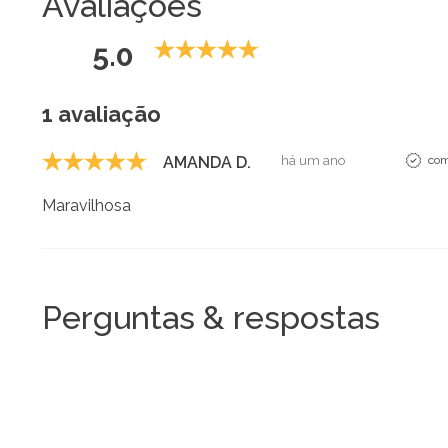
Avaliações
5.0
1 avaliação
AMANDA D.
há um ano
com
Maravilhosa
Perguntas & respostas