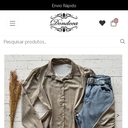
Envio Rápido
➚ Ofertas
– Até 60% OFF
0
‹
›