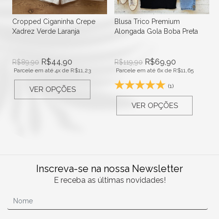
Cropped Ciganinha Crepe
Blusa Trico Premium
Xadrez Verde Laranja
Alongada Gola Boba Preta
R$
44,90
R$
69,90
R$
89,90
R$
119,90
Parcele em até 4x de
R$
11,23
Parcele em até 6x de
R$
11,65
(1)
VER OPÇÕES
VER OPÇÕES
Inscreva-se na nossa Newsletter
E receba as últimas novidades!