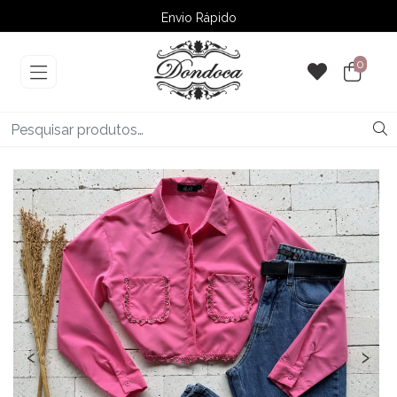
Envio Rápido
➚ Ofertas
– Até 60% OFF
0
‹
›