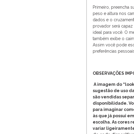
Primeiro, preencha 
peso e altura nos c
dados e o cruzament
provador será capaz 
ideal para você. O m
também exibe o caim
Assim você pode esc
preferências pessoais
OBSERVAÇÕES IMP
A imagem do “look
sugestão de uso da
são vendidas separ
disponibilidade. V
para imaginar com
às que já possui em
escolha. As cores 
variar ligeirament