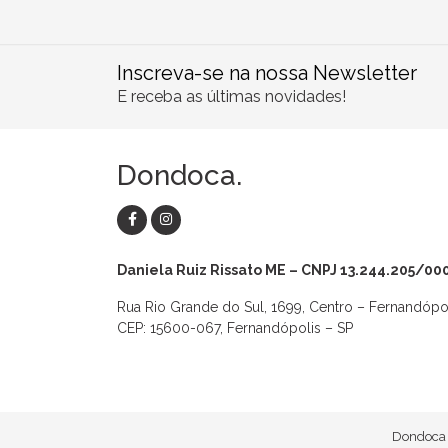
Inscreva-se na nossa Newsletter
E receba as últimas novidades!
Dondoca.
Daniela Ruiz Rissato ME – CNPJ 13.244.205/00
Rua Rio Grande do Sul, 1699, Centro – Fernandópo
CEP: 15600-067, Fernandópolis – SP
as
Macaquinhos
Blusas
Vestidos
Calças
Conjuntos
Dondoca 