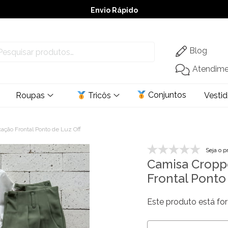
Envio Rápido
➚ Ofertas
– Até 60% OFF
Blog
Atendim
Conjuntos
Roupas
Tricôs
Vesti
ção Frontal Ponto de Luz Off
Seja o p
Camisa Cropp
Frontal Ponto
Este produto está for