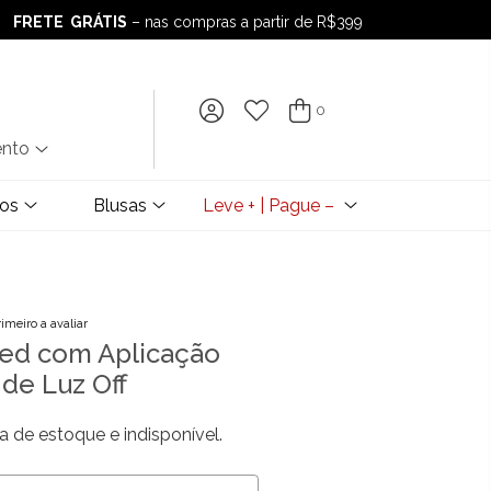
FRETE GRÁTIS
– nas compras a partir de R$399
FRETE GRÁTIS
– nas compras a partir de R$399
0
ento
dos
Blusas
Leve + | Pague –
rimeiro a avaliar
ed com Aplicação
 de Luz Off
a de estoque e indisponível.