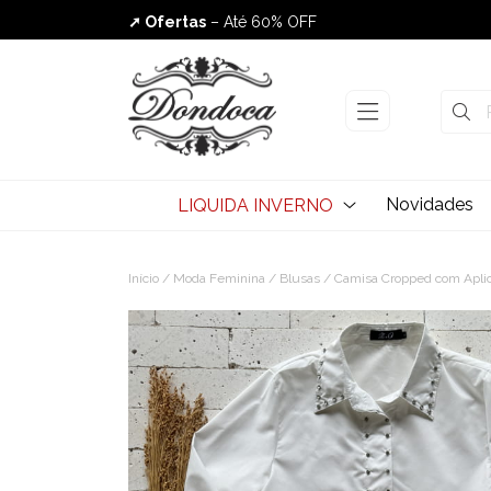
➚ Ofertas
– Até 60% OFF
Envio Rápido
Novidades
LIQUIDA INVERNO
Início
/
Moda Feminina
/
Blusas
/ Camisa Cropped com Aplica