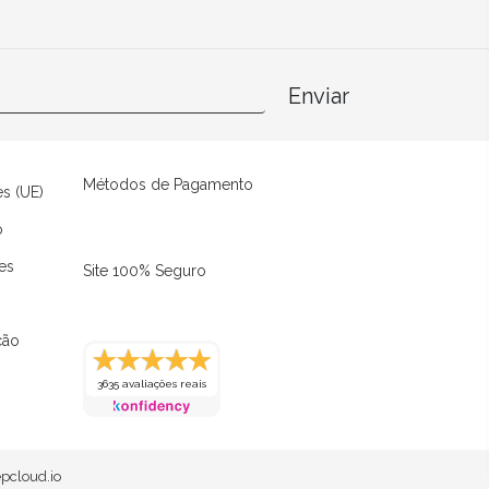
Enviar
Métodos de Pagamento
es (UE)
o
es
Site 100% Seguro
ção
3635 avaliações reais
pcloud.io