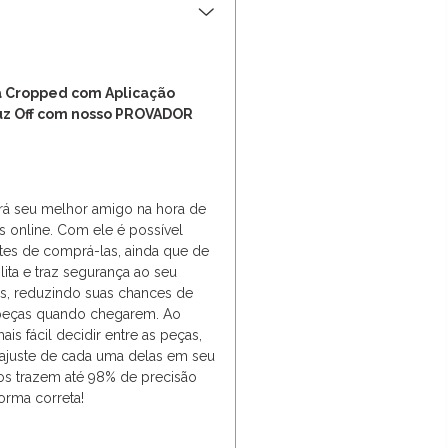
a Cropped com Aplicação
Luz Off com nosso PROVADOR
erá seu melhor amigo na hora de
s online. Com ele é possível
tes de comprá-las, ainda que de
cilita e traz segurança ao seu
, reduzindo suas chances de
s peças quando chegarem. Ao
s fácil decidir entre as peças,
 ajuste de cada uma delas em seu
os trazem até 98% de precisão
orma correta!