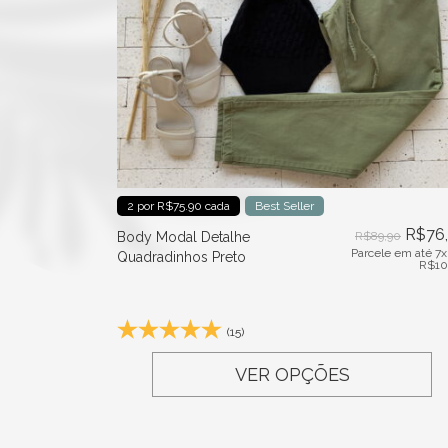
2 por R$75.90 cada
Best Seller
R$
76
Body Modal Detalhe
R$
89,90
Parcele em até 7x
Quadradinhos Preto
R$
10
(15)
VER OPÇÕES