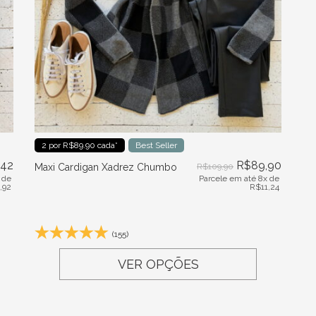
2 por R$89.90 cada*
Best Seller
,42
R$
89,90
Maxi Cardigan Xadrez Chumbo
R$
109,90
 de
Parcele em até 8x de
,92
R$
11,24
(155)
VER OPÇÕES