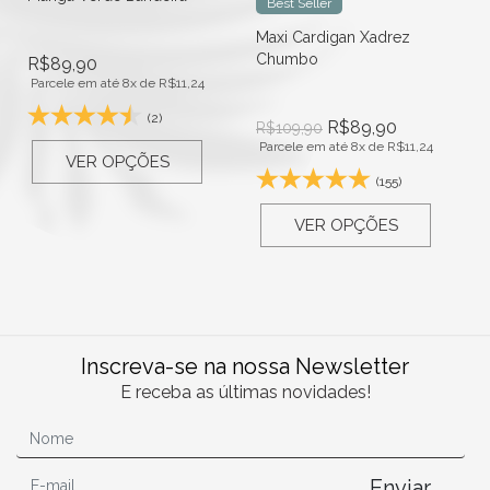
Best Seller
Maxi Cardigan Xadrez
Chumbo
R$
89,90
Parcele em até 8x de
R$
11,24
(2)
R$
89,90
R$
109,90
Parcele em até 8x de
R$
11,24
VER OPÇÕES
(155)
VER OPÇÕES
Inscreva-se na nossa Newsletter
E receba as últimas novidades!
Enviar