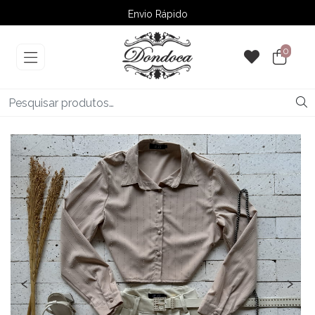
Envio Rápido
➚ Ofertas
– Até 60% OFF
0
‹
›