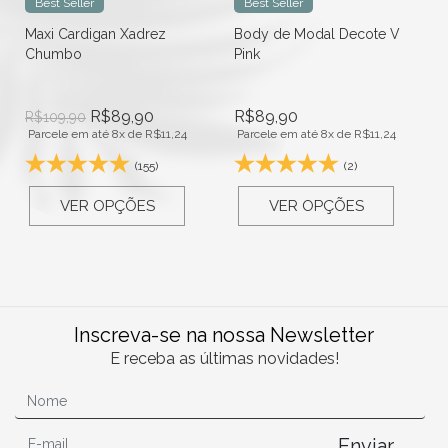
Best Seller
Best Seller
Maxi Cardigan Xadrez
Body de Modal Decote V
Chumbo
Pink
R$
89,90
R$
89,90
R$
109,90
Parcele em até 8x de
R$
11,24
Parcele em até 8x de
R$
11,24
(155)
(2)
VER OPÇÕES
VER OPÇÕES
Inscreva-se na nossa Newsletter
E receba as últimas novidades!
Enviar