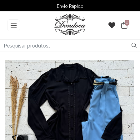
Envio Rápido
➚ Ofertas
– Até 60% OFF
0
‹
›