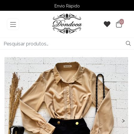
Envio Rápido
➚ Ofertas
– Até 60% OFF
0
‹
›