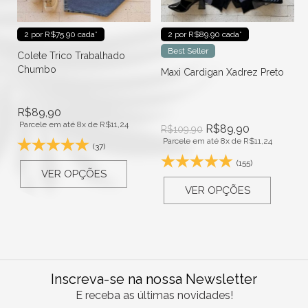
2 por R$75.90 cada*
2 por R$89.90 cada*
Best Seller
Colete Trico Trabalhado
Chumbo
Maxi Cardigan Xadrez Preto
R$
89,90
Parcele em até 8x de
R$
11,24
R$
89,90
R$
109,90
Parcele em até 8x de
R$
11,24
(37)
(155)
VER OPÇÕES
VER OPÇÕES
Inscreva-se na nossa Newsletter
E receba as últimas novidades!