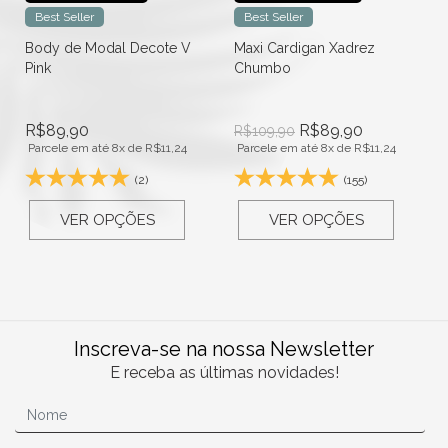
Best Seller
Best Seller
Body de Modal Decote V
Maxi Cardigan Xadrez
Pink
Chumbo
R$
89,90
R$
89,90
R$
109,90
Parcele em até 8x de
R$
11,24
Parcele em até 8x de
R$
11,24
(2)
(155)
VER OPÇÕES
VER OPÇÕES
Inscreva-se na nossa Newsletter
E receba as últimas novidades!