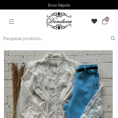
Envio Rápido
➚ Ofertas
– Até 60% OFF
0
‹
›