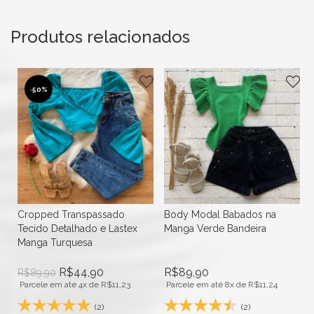
Produtos relacionados
-
50%
Cropped Transpassado
Body Modal Babados na
Tecido Detalhado e Lastex
Manga Verde Bandeira
Manga Turquesa
R$
44,90
R$
89,90
R$
89,90
Parcele em até 4x de
R$
11,23
Parcele em até 8x de
R$
11,24
(2)
(2)