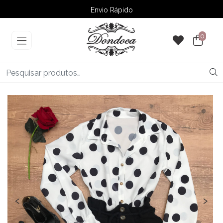
Envio Rápido
➚ Ofertas
– Até 60% OFF
0
‹
›