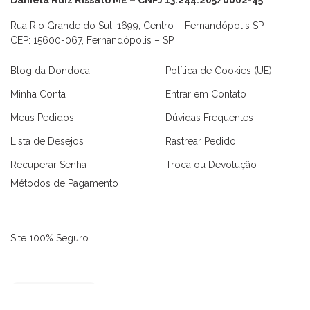
Rua Rio Grande do Sul, 1699, Centro – Fernandópolis SP
CEP: 15600-067, Fernandópolis – SP
Blog da Dondoca
Política de Cookies (UE)
Minha Conta
Entrar em Contato
Meus Pedidos
Dúvidas Frequentes
Lista de Desejos
Rastrear Pedido
Recuperar Senha
Troca ou Devolução
Métodos de Pagamento
as
Macaquinhos
Blusas
Vestidos
Calças
Conjuntos
Site 100% Seguro
3642 avaliações reais