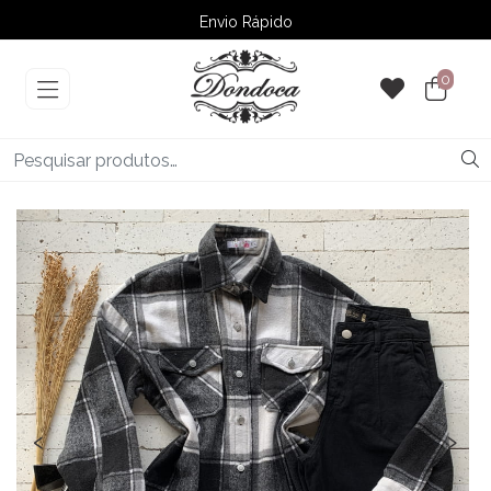
Envio Rápido
➚ Ofertas
– Até 60% OFF
0
‹
›