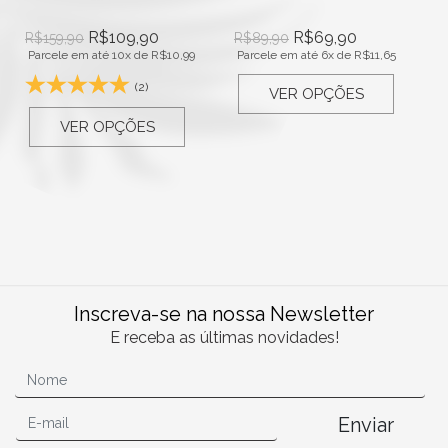
R$
109,90
R$
69,90
R$
159,90
R$
89,90
Parcele em até 10x de
R$
10,99
Parcele em até 6x de
R$
11,65
(2)
VER OPÇÕES
VER OPÇÕES
Inscreva-se na nossa Newsletter
E receba as últimas novidades!
Enviar