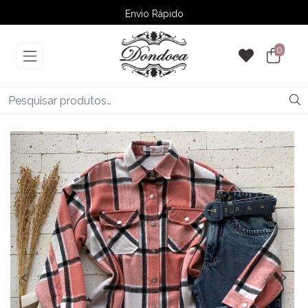
Envio Rápido
➚ Ofertas
– Até 60% OFF
0
‹
›