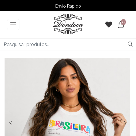
Envio Rápido
➚ Ofertas
– Até 60% OFF
0
‹
›