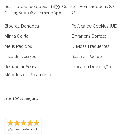
Rua Rio Grande do Sul, 1699, Centro – Fernandópolis SP
CEP: 15600-067, Fernandópolis – SP
Blog da Dondoca
Política de Cookies (UE)
Minha Conta
Entrar em Contato
Meus Pedidos
Dúvidas Frequentes
Lista de Desejos
Rastrear Pedido
Recuperar Senha
Troca ou Devolução
Métodos de Pagamento
Site 100% Seguro
as
Macaquinhos
Blusas
Vestidos
Calças
Conjuntos
3635 avaliações reais